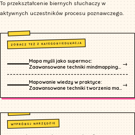
To przekształcenie biernych słuchaczy w
aktywnych uczestników procesu poznawczego.
EDUKACJA
ZOBACZ TEŻ Z KATEGORII
Mapa myśli jako supermoc:
→
Zaawansowane techniki mindmappingu
dla studentów i naukowców
Mapowanie wiedzy w praktyce:
→
Zaawansowane techniki tworzenia map
koncepcyjnych i semantycznych dla
studentów i naukowców
WYPRÓBUJ NARZĘDZIE