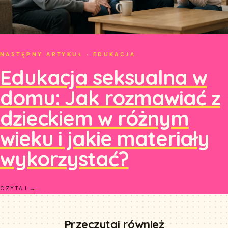
NASTĘPNY ARTYKUŁ · EDUKACJA
Edukacja seksualna w
domu: Jak rozmawiać z
dzieckiem w różnym
wieku i jakie materiały
wykorzystać?
CZYTAJ →
Przeczytaj również