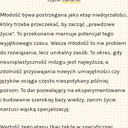
Zdjęcie:
StarFlames
Młodość bywa postrzegana jako etap niedojrzałości,
który trzeba przeczekać, by zacząć „prawdziwe
życie”. To przekonanie marnuje potencjał tego
wyjątkowego czasu. Wasza młodość to nie problem
do rozwiązania, lecz unikalny zasób. To okres, gdy
neuroplastyczność mózgu jest najwyższa, a
zdolność przyswajania nowych umiejętności czy
języków osiąga często niespotykany później
poziom. To dar pozwalający na eksperymentowanie
i budowanie szerokiej bazy wiedzy, zanim życie
narzuci wąską specjalizację.
Wartość tego etapu tkwi także w specyficznej