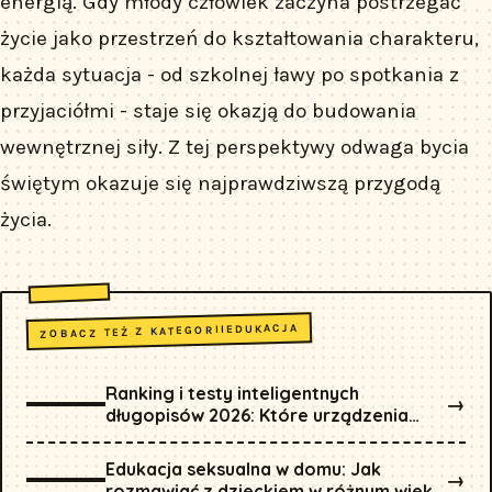
energią. Gdy młody człowiek zaczyna postrzegać
życie jako przestrzeń do kształtowania charakteru,
każda sytuacja - od szkolnej ławy po spotkania z
przyjaciółmi - staje się okazją do budowania
wewnętrznej siły. Z tej perspektywy odwaga bycia
świętym okazuje się najprawdziwszą przygodą
życia.
EDUKACJA
ZOBACZ TEŻ Z KATEGORII
Ranking i testy inteligentnych
→
długopisów 2026: Które urządzenia
najlepiej zapisują i digitalizują notatki?
Edukacja seksualna w domu: Jak
→
rozmawiać z dzieckiem w różnym wieku