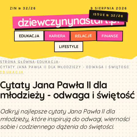
ZIN № 32/26
9 SIERPNIA 2026
dziewczynynastart.pl
ISSUE № 32/26
RELACJE
FINANSE
KARIERA
EDUKACJA
LIFESTYLE
STRONA GŁÓWNA
›
EDUKACJA
›
CYTATY JANA PAWŁA II DLA MŁODZIEŻY - ODWAGA I ŚWIĘTOŚĆ
EDUKACJA
Cytaty Jana Pawła II dla
młodzieży - odwaga i świętość
Odkryj najlepsze cytaty Jana Pawła II dla
młodzieży, które inspirują do odwagi, wierności
sobie i codziennego dążenia do świętości.