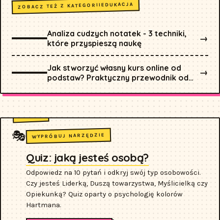
EDUKACJA
ZOBACZ TEŻ Z KATEGORII
Analiza cudzych notatek - 3 techniki,
→
które przyspieszą naukę
Jak stworzyć własny kurs online od
→
podstaw? Praktyczny przewodnik od
pomysłu do sprzedaży dla nauczycieli i
ekspertów
🎭
WYPRÓBUJ NARZĘDZIE
Quiz: jaką jesteś osobą?
Odpowiedz na 10 pytań i odkryj swój typ osobowości.
Czy jesteś Liderką, Duszą towarzystwa, Myślicielką czy
Opiekunką? Quiz oparty o psychologię kolorów
Hartmana.