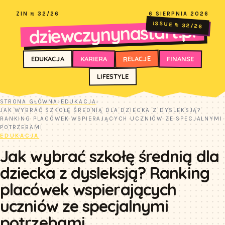
ZIN № 32/26
6 SIERPNIA 2026
dziewczynynastart.pl
ISSUE № 32/26
RELACJE
FINANSE
KARIERA
EDUKACJA
LIFESTYLE
STRONA GŁÓWNA
›
EDUKACJA
›
JAK WYBRAĆ SZKOŁĘ ŚREDNIĄ DLA DZIECKA Z DYSLEKSJĄ?
RANKING PLACÓWEK WSPIERAJĄCYCH UCZNIÓW ZE SPECJALNYMI
POTRZEBAMI
EDUKACJA
Jak wybrać szkołę średnią dla
dziecka z dysleksją? Ranking
placówek wspierających
uczniów ze specjalnymi
potrzebami