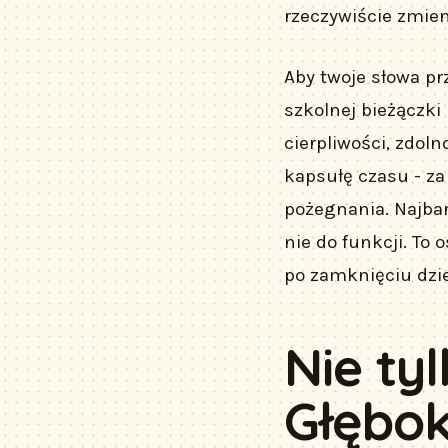
rzeczywiście zmieni
Aby twoje słowa pr
szkolnej bieżączki
cierpliwości, zdoln
kapsułę czasu - za 
pożegnania. Najbar
nie do funkcji. To 
po zamknięciu dzi
Nie tyl
Głębok