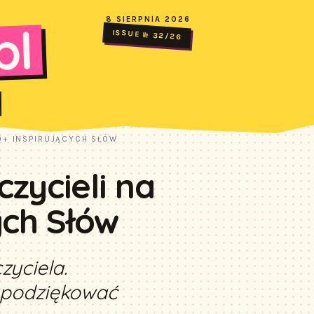
8 SIERPNIA 2026
pl
ISSUE № 32/26
50+ INSPIRUJĄCYCH SŁÓW
czycieli na
ych Słów
zyciela.
i podziękować