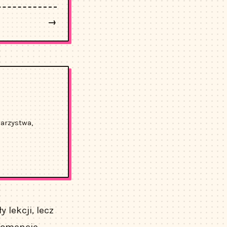
→
warzystwa,
lekcji, lecz
 momencie