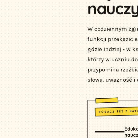
nauczy
W codziennym zgie
funkcji przekazicie
gdzie indziej - w 
którzy w uczniu do
przypomina rzeźbien
słowa, uważność i
ZOBACZ TEŻ Z KAT
Eduka
naucz