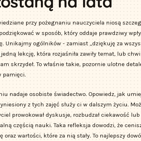
zostaną na lata
iedziane przy pożegnaniu nauczyciela niosą szczeg
 podziękować w sposób, który oddaje prawdziwy wpły
ę. Unikajmy ogólników - zamiast „dziękuję za wszys
jedną lekcję, która rozjaśniła zawiły temat, lub chw
m skrzydeł. To właśnie takie, pozornie ulotne detal
w pamięci.
iu nadaje osobiste świadectwo. Opowiedz, jak umie
niesiony z tych zajęć służy ci w dalszym życiu. Moż
yciel prowokował dyskusje, rozbudzał ciekawość lub
lną częścią nauki. Taka refleksja dowodzi, że cenisz
ę oraz wartości, które za nią stały. To najlepszy dowó