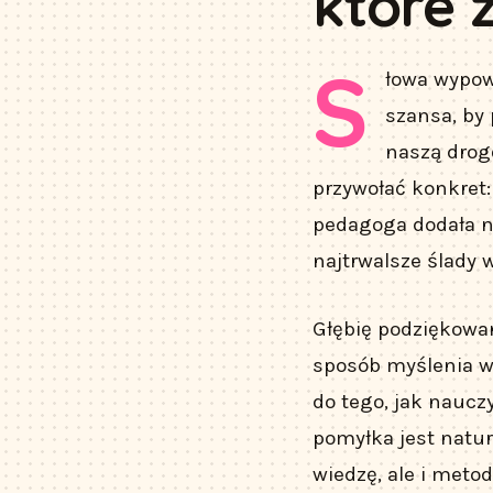
które 
S
łowa wypow
szansa, by
naszą drog
przywołać konkret: 
pedagoga dodała na
najtrwalsze ślady 
Głębię podziękowan
sposób myślenia wy
do tego, jak naucz
pomyłka jest natura
wiedzę, ale i metod