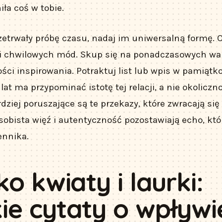
ła coś w tobie.
zetrwały próbę czasu, nadaj im uniwersalną formę. 
 i chwilowych mód. Skup się na ponadczasowych wart
ości inspirowania. Potraktuj list lub wpis w pamiątk
lat ma przypominać istotę tej relacji, a nie okoliczn
dziej poruszające są te przekazy, które zwracają się
osobista więź i autentyczność pozostawiają echo, kt
ennika.
ko kwiaty i laurki:
ie cytaty o wpływi