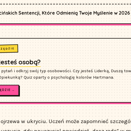
cińskich Sentencji, Które Odmienią Twoje Myślenie w 2026
RZĘDZIE
 jesteś osobą?
 pytań i odkryj swój typ osobowości. Czy jesteś Liderką, Duszą to
 Opiekunką? Quiz oparty o psychologię kolorów Hartmana.
ĘDZIE →
ojrzewa w ukryciu. Uczeń może zapomnieć szczegóły 
 uczucia, gdy nauczyciel powiedział „dasz radę” w