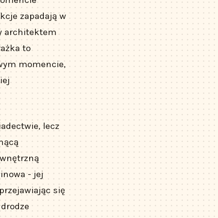
akcje zapadają w
y architektem
ażka to
ciwym momencie,
iej
adectwie, lecz
snącą
ewnętrzną
inowa - jej
rzejawiając się
 drodze