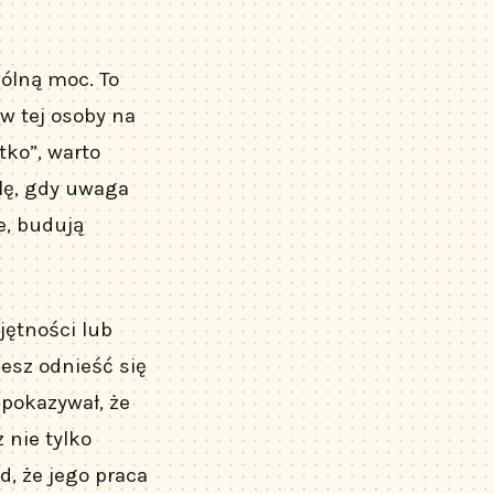
ólną moc. To
w tej osoby na
tko”, warto
ilę, gdy uwaga
e, budują
jętności lub
esz odnieść się
 pokazywał, że
 nie tylko
d, że jego praca