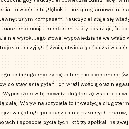
enia. To właśnie te głębokie, pozaprogramowe inter
ę wewnętrznym kompasem. Nauczyciel staje się wted
łumaczem emocji i mentorem, który pokazuje, że por
a, a nie wyrok. Jego słowa, wypowiedziane we właś
ajektorię czyjegoś życia, otwierając ścieżki wcześn
nego pedagoga mierzy się zatem nie ocenami na świ
w do stawiania pytań, ich wrażliwością oraz niega
. Wyposażeni w tę niewidzialną tarczę wsparcia i w
idą dalej. Wpływ nauczyciela to inwestycja długoterm
ojrzewają długo po opuszczeniu szkolnych murów, p
rach i sposobie bycia tych, którzy spotkali na swej