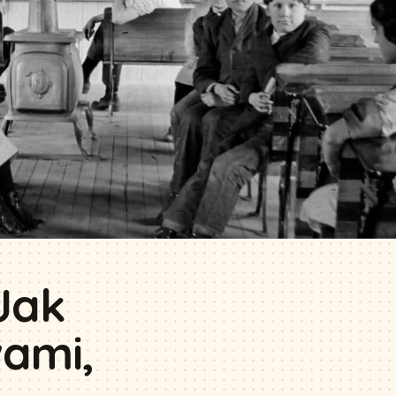
Jak
wami,