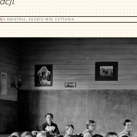
acji.
YK
5 KWIETNIA, 2026
10 MIN CZYTANIA