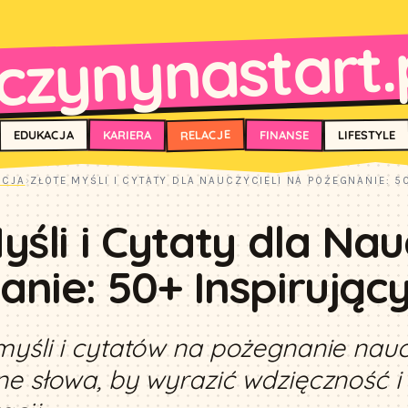
czynynastart.
RELACJE
FINANSE
KARIERA
EDUKACJA
LIFESTYLE
ACJA
›
ZŁOTE MYŚLI I CYTATY DLA NAUCZYCIELI NA POŻEGNANIE: 
yśli i Cytaty dla Nau
nie: 50+ Inspirując
myśli i cytatów na pożegnanie nauc
ne słowa, by wyrazić wdzięczność 