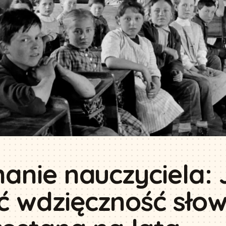
anie nauczyciela: 
ć wdzięczność sło