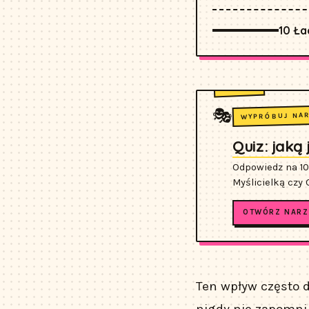
10 Ła
🎭
WYPRÓBUJ NA
Quiz: jaką
Odpowiedz na 10
Myślicielką czy
OTWÓRZ NARZ
Ten wpływ często d
nigdy nie zapomni