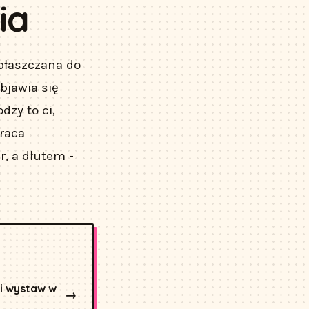
ia
płaszczana do
bjawia się
dzy to ci,
praca
r, a dłutem -
 i wystaw w
→