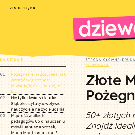
ZIN № 32/26
dziew
NA STRONIE
STRONA GŁÓWNA
›
EDUK
EDUKACJA
Złote M
01
Pożegnanie nauczyciela: Jak
wyrazić wdzięczność
słowami, które zostaną na
Pożegna
lata
02
Nie tylko kwiaty i laurki:
Głębokie cytaty o wpływie
nauczyciela na życie ucznia
50+ złotych 
03
Mądrość wielkich
pedagogów: Co o nauczaniu
Znajdź ideal
mówili Janusz Korczak,
Maria Montessori i inni?