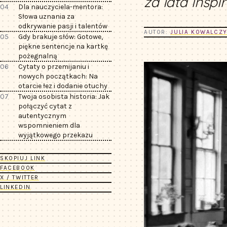
za lata inspir
04
Dla nauczyciela-mentora:
Słowa uznania za
odkrywanie pasji i talentów
AUTOR:
JULIA KOWALCZ
05
Gdy brakuje słów: Gotowe,
piękne sentencje na kartkę
pożegnalną
06
Cytaty o przemijaniu i
nowych początkach: Na
otarcie łez i dodanie otuchy
07
Twoja osobista historia: Jak
połączyć cytat z
autentycznym
wspomnieniem dla
wyjątkowego przekazu
SKOPIUJ LINK
FACEBOOK
X / TWITTER
LINKEDIN