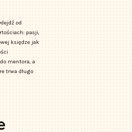
Odejdź od
ościach: pasji,
owej księdze jak
ości
 do mentora, a
óre trwa długo
e