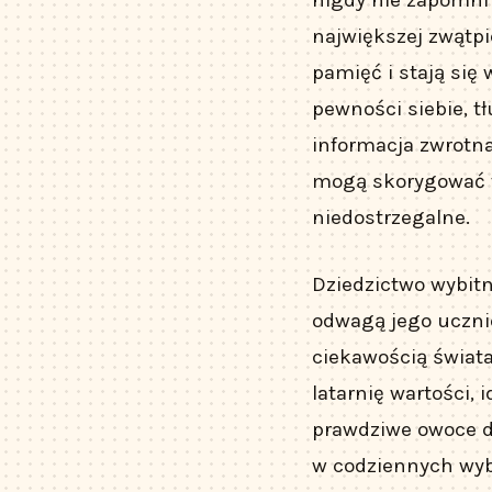
największej zwątpi
pamięć i stają si
pewności siebie, t
informacja zwrotn
mogą skorygować tr
niedostrzegalne.
Dziedzictwo wybit
odwagą jego ucznió
ciekawością świata
latarnię wartości, 
prawdziwe owoce d
w codziennych wybo