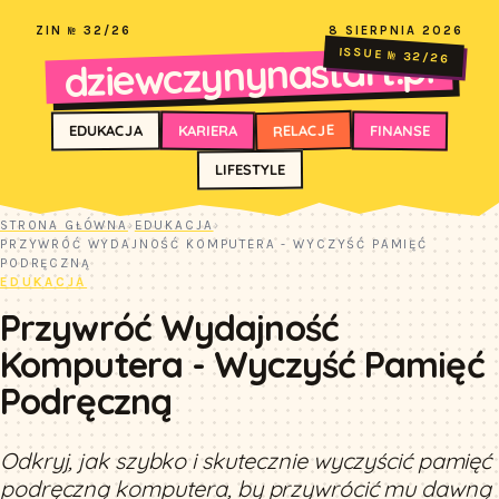
ZIN № 32/26
8 SIERPNIA 2026
dziewczynynastart.pl
ISSUE № 32/26
RELACJE
FINANSE
KARIERA
EDUKACJA
LIFESTYLE
STRONA GŁÓWNA
›
EDUKACJA
›
PRZYWRÓĆ WYDAJNOŚĆ KOMPUTERA - WYCZYŚĆ PAMIĘĆ
PODRĘCZNĄ
EDUKACJA
Przywróć Wydajność
Komputera - Wyczyść Pamięć
Podręczną
Odkryj, jak szybko i skutecznie wyczyścić pamięć
podręczną komputera, by przywrócić mu dawną