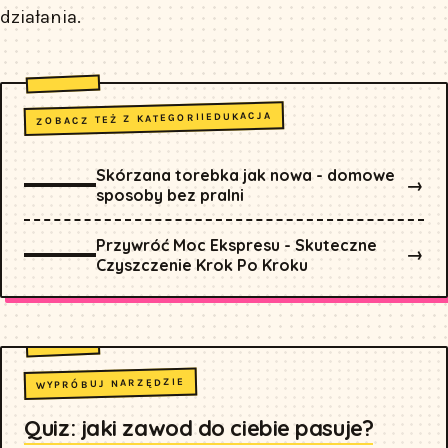
działania.
EDUKACJA
ZOBACZ TEŻ Z KATEGORII
Skórzana torebka jak nowa - domowe
→
sposoby bez pralni
Przywróć Moc Ekspresu - Skuteczne
→
Czyszczenie Krok Po Kroku
WYPRÓBUJ NARZĘDZIE
Quiz: jaki zawod do ciebie pasuje?