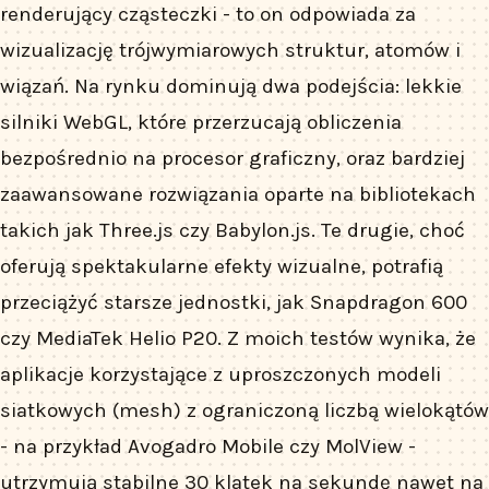
renderujący cząsteczki - to on odpowiada za
wizualizację trójwymiarowych struktur, atomów i
wiązań. Na rynku dominują dwa podejścia: lekkie
silniki WebGL, które przerzucają obliczenia
bezpośrednio na procesor graficzny, oraz bardziej
zaawansowane rozwiązania oparte na bibliotekach
takich jak Three.js czy Babylon.js. Te drugie, choć
oferują spektakularne efekty wizualne, potrafią
przeciążyć starsze jednostki, jak Snapdragon 600
czy MediaTek Helio P20. Z moich testów wynika, że
aplikacje korzystające z uproszczonych modeli
siatkowych (mesh) z ograniczoną liczbą wielokątów
- na przykład Avogadro Mobile czy MolView -
utrzymują stabilne 30 klatek na sekundę nawet na