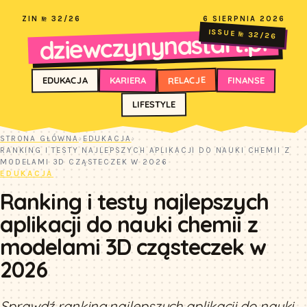
ZIN № 32/26
6 SIERPNIA 2026
dziewczynynastart.pl
ISSUE № 32/26
RELACJE
FINANSE
KARIERA
EDUKACJA
LIFESTYLE
STRONA GŁÓWNA
›
EDUKACJA
›
RANKING I TESTY NAJLEPSZYCH APLIKACJI DO NAUKI CHEMII Z
MODELAMI 3D CZĄSTECZEK W 2026
EDUKACJA
Ranking i testy najlepszych
aplikacji do nauki chemii z
modelami 3D cząsteczek w
2026
Sprawdź ranking najlepszych aplikacji do nauki