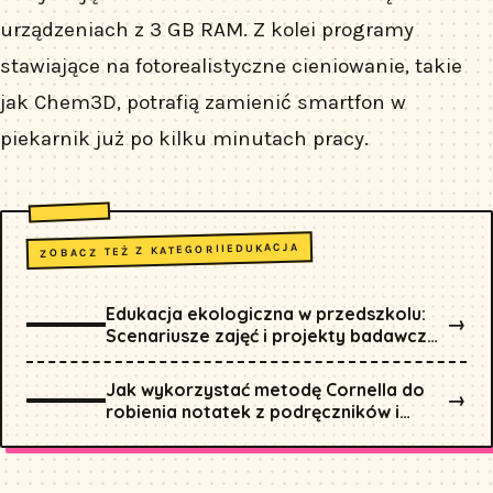
urządzeniach z 3 GB RAM. Z kolei programy
stawiające na fotorealistyczne cieniowanie, takie
jak Chem3D, potrafią zamienić smartfon w
piekarnik już po kilku minutach pracy.
EDUKACJA
ZOBACZ TEŻ Z KATEGORII
Edukacja ekologiczna w przedszkolu:
→
Scenariusze zajęć i projekty badawcze
dla najmłodszych
Jak wykorzystać metodę Cornella do
→
robienia notatek z podręczników i
wykładów? Przewodnik krok po kroku