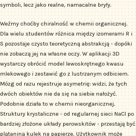
symboli, lecz jako realne, namacalne bryły.
Weźmy choćby chiralność w chemii organicznej.
Dla wielu studentów różnica między izomerami R i
S pozostaje czysto teoretyczną abstrakcją - dopóki
nie zobaczą jej na własne oczy. W aplikacji 3D
wystarczy obrócić model lewoskrętnego kwasu
mlekowego i zestawić go z lustrzanym odbiciem.
Mózg od razu rejestruje asymetrię: widzi, że tych
dwóch obiektów nie da się na siebie nałożyć.
Podobnie działa to w chemii nieorganicznej.
Struktury krystaliczne - od regularnej sieci NaCl po
bardziej złożone układy perowskitów - przestają być
plątaniną kulek na papierze. Użytkownik może