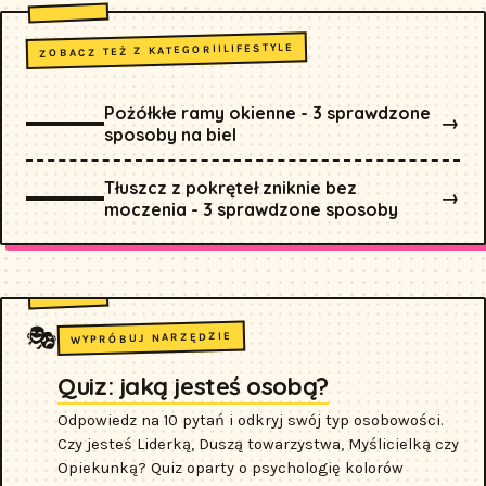
LIFESTYLE
ZOBACZ TEŻ Z KATEGORII
Pożółkłe ramy okienne - 3 sprawdzone
→
sposoby na biel
Tłuszcz z pokręteł zniknie bez
→
moczenia - 3 sprawdzone sposoby
🎭
WYPRÓBUJ NARZĘDZIE
Quiz: jaką jesteś osobą?
Odpowiedz na 10 pytań i odkryj swój typ osobowości.
Czy jesteś Liderką, Duszą towarzystwa, Myślicielką czy
Opiekunką? Quiz oparty o psychologię kolorów