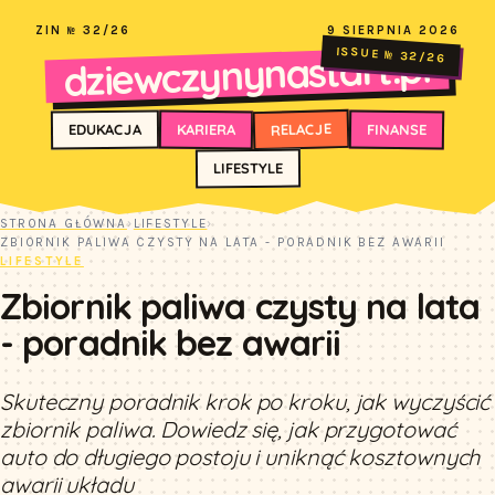
ZIN № 32/26
9 SIERPNIA 2026
dziewczynynastart.pl
ISSUE № 32/26
RELACJE
FINANSE
KARIERA
EDUKACJA
LIFESTYLE
STRONA GŁÓWNA
›
LIFESTYLE
›
ZBIORNIK PALIWA CZYSTY NA LATA - PORADNIK BEZ AWARII
LIFESTYLE
Zbiornik paliwa czysty na lata
- poradnik bez awarii
Skuteczny poradnik krok po kroku, jak wyczyścić
zbiornik paliwa. Dowiedz się, jak przygotować
auto do długiego postoju i uniknąć kosztownych
awarii układu