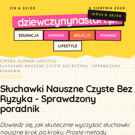
ZIN № 32/26
8 SIERPNIA 2026
dziewczynynastart.pl
ISSUE № 32/26
RELACJE
FINANSE
KARIERA
EDUKACJA
LIFESTYLE
STRONA GŁÓWNA
›
LIFESTYLE
›
SŁUCHAWKI NAUSZNE CZYSTE BEZ RYZYKA - SPRAWDZONY
PORADNIK
LIFESTYLE
Słuchawki Nauszne Czyste Bez
Ryzyka - Sprawdzony
poradnik
Dowiedz się, jak skutecznie wyczyścić słuchawki
nauszne krok po kroku. Proste metody