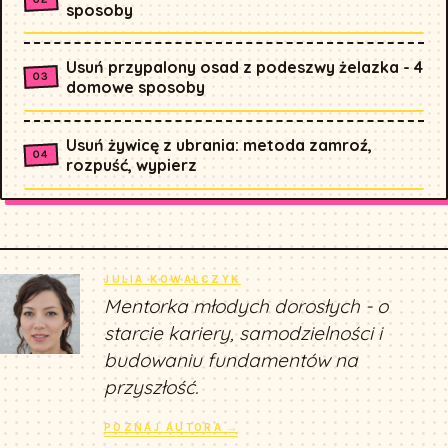
sposoby
Usuń przypalony osad z podeszwy żelazka - 4
domowe sposoby
Usuń żywicę z ubrania: metoda zamroź,
rozpuść, wypierz
JULIA KOWALCZYK
Mentorka młodych dorosłych - o
starcie kariery, samodzielności i
budowaniu fundamentów na
przyszłość.
POZNAJ AUTORA →