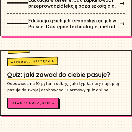
Edukacja w terenie: Jak zaplanować i
→
przeprowadzić lekcję poza szkołą dla
każdego przedmiotu?
Edukacja głuchych i słabosłyszących w
→
Polsce: Dostępne technologie, metody
i szkoły
WYPRÓBUJ NARZĘDZIE
Quiz: jaki zawod do ciebie pasuje?
Odpowiedz na 10 pytan i odkryj, jaki typ kariery najlepiej
pasuje do Twojej osobowosci. Darmowy quiz online.
OTWÓRZ NARZĘDZIE →