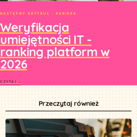
NASTĘPNY ARTYKUŁ · KARIERA
Weryfikacja
umiejętności IT -
ranking platform w
2026
CZYTAJ →
Przeczytaj również