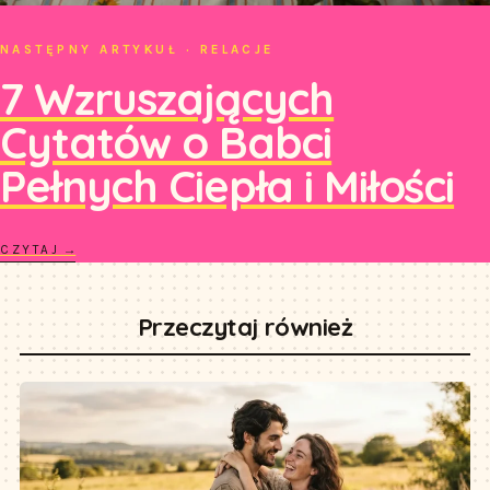
NASTĘPNY ARTYKUŁ · RELACJE
7 Wzruszających
Cytatów o Babci
Pełnych Ciepła i Miłości
CZYTAJ →
Przeczytaj również