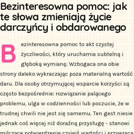
Bezinteresowna pomoc: jak
te słowa zmieniają życie
darczyńcy i obdarowanego
B
ezinteresowna pomoc to akt czystej
życzliwości, który uruchamia subtelną i
głęboką wymianę. Wzbogaca ona obie
strony daleko wykraczając poza materialną wartość
daru. Dla osoby otrzymującej wsparcie korzyści są
często bezpośrednie: rozwiązanie palącego
problemu, ulga w codzienności lub poczucie, że w
trudnej chwili nie jest się samemu. Ten gest niesie
jednak coś więcej niż doraźną przysługę - stanowi
milczące potwierdzenie czyjejś wartości i przywraca