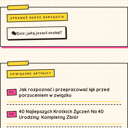
SPRAWDŹ NASZE NARZĘDZIA
Quiz: jaką jesteś osobą?
🎭
POWIĄZANE ARTYKUŁY
Jak rozpoznać i przepracować lęk przed
porzuceniem w związku
40 Najlepszych Krótkich Życzeń Na 40
Urodziny: Kompletny Zbiór