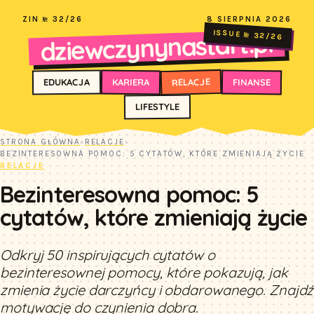
ZIN № 32/26
8 SIERPNIA 2026
dziewczynynastart.pl
ISSUE № 32/26
RELACJE
FINANSE
KARIERA
EDUKACJA
LIFESTYLE
STRONA GŁÓWNA
›
RELACJE
›
BEZINTERESOWNA POMOC: 5 CYTATÓW, KTÓRE ZMIENIAJĄ ŻYCIE
RELACJE
Bezinteresowna pomoc: 5
cytatów, które zmieniają życie
Odkryj 50 inspirujących cytatów o
bezinteresownej pomocy, które pokazują, jak
zmienia życie darczyńcy i obdarowanego. Znajdź
motywację do czynienia dobra.