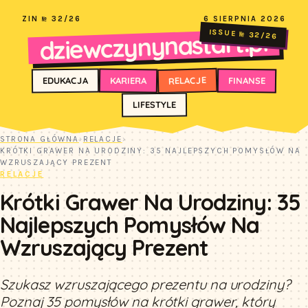
ZIN № 32/26
6 SIERPNIA 2026
dziewczynynastart.pl
ISSUE № 32/26
RELACJE
FINANSE
KARIERA
EDUKACJA
LIFESTYLE
STRONA GŁÓWNA
›
RELACJE
›
KRÓTKI GRAWER NA URODZINY: 35 NAJLEPSZYCH POMYSŁÓW NA
WZRUSZAJĄCY PREZENT
RELACJE
Krótki Grawer Na Urodziny: 35
Najlepszych Pomysłów Na
Wzruszający Prezent
Szukasz wzruszającego prezentu na urodziny?
Poznaj 35 pomysłów na krótki grawer, który