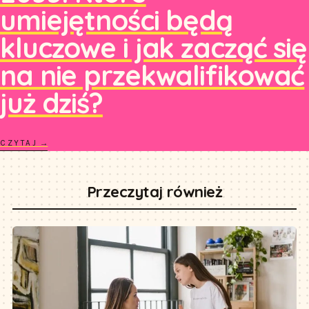
umiejętności będą
kluczowe i jak zacząć się
na nie przekwalifikować
już dziś?
CZYTAJ →
Przeczytaj również