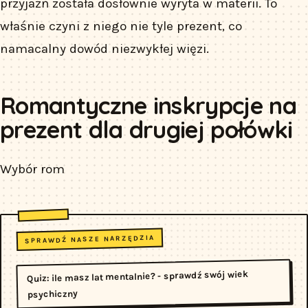
przyjaźń została dosłownie wyryta w materii. To
właśnie czyni z niego nie tyle prezent, co
namacalny dowód niezwykłej więzi.
Romantyczne inskrypcje na
prezent dla drugiej połówki
Wybór rom
SPRAWDŹ NASZE NARZĘDZIA
Quiz: ile masz lat mentalnie? - sprawdź swój wiek
psychiczny