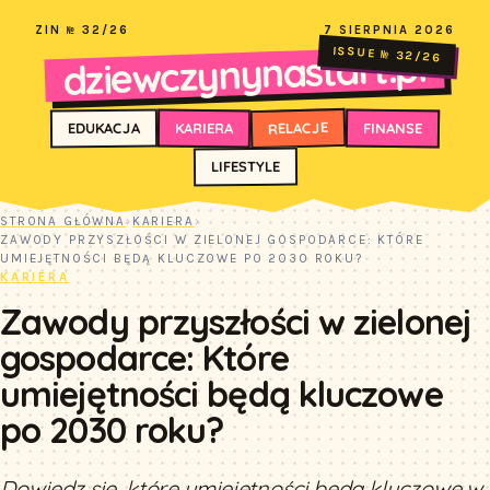
ZIN № 32/26
7 SIERPNIA 2026
dziewczynynastart.pl
ISSUE № 32/26
RELACJE
FINANSE
KARIERA
EDUKACJA
LIFESTYLE
STRONA GŁÓWNA
›
KARIERA
›
ZAWODY PRZYSZŁOŚCI W ZIELONEJ GOSPODARCE: KTÓRE
UMIEJĘTNOŚCI BĘDĄ KLUCZOWE PO 2030 ROKU?
KARIERA
Zawody przyszłości w zielonej
gospodarce: Które
umiejętności będą kluczowe
po 2030 roku?
Dowiedz się, które umiejętności będą kluczowe w