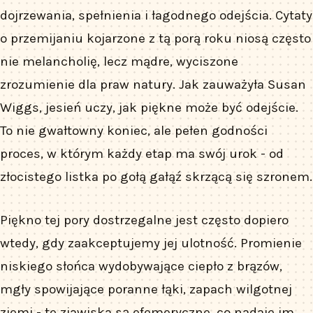
dojrzewania, spełnienia i łagodnego odejścia. Cytaty
o przemijaniu kojarzone z tą porą roku niosą często
nie melancholię, lecz mądre, wyciszone
zrozumienie dla praw natury. Jak zauważyła Susan
Wiggs, jesień uczy, jak piękne może być odejście.
To nie gwałtowny koniec, ale pełen godności
proces, w którym każdy etap ma swój urok - od
złocistego listka po gołą gałąź skrzącą się szronem.
Piękno tej pory dostrzegalne jest często dopiero
wtedy, gdy zaakceptujemy jej ulotność. Promienie
niskiego słońca wydobywające ciepło z brązów,
mgły spowijające poranne łąki, zapach wilgotnej
ziemi - te zjawiska są efemeryczne, co nadaje im