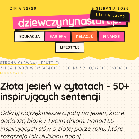
ZIN № 32/26
8 SIERPNIA 2026
dziewczynynastart.pl
ISSUE № 32/26
RELACJE
FINANSE
KARIERA
EDUKACJA
LIFESTYLE
STRONA GŁÓWNA
›
LIFESTYLE
›
ZŁOTA JESIEŃ W CYTATACH - 50+ INSPIRUJĄCYCH SENTENCJI
LIFESTYLE
Złota jesień w cytatach - 50+
inspirujących sentencji
Odkryj najpiękniejsze cytaty na jesień, które
dodadzą blasku Twoim dniom. Ponad 50
inspirujących słów o złotej porze roku, które
rozgrzeją jak ulubiony napój.