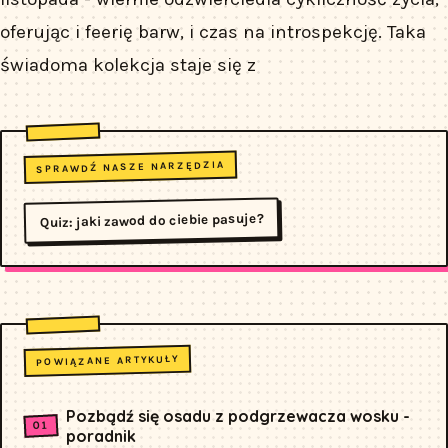
oferując i feerię barw, i czas na introspekcję. Taka
świadoma kolekcja staje się z
SPRAWDŹ NASZE NARZĘDZIA
Quiz: jaki zawod do ciebie pasuje?
POWIĄZANE ARTYKUŁY
Pozbądź się osadu z podgrzewacza wosku -
poradnik