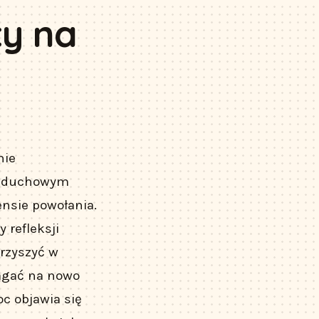
ty na
nie
ię duchowym
nsie powołania.
 refleksji
arzyszyć w
agać na nowo
c objawia się