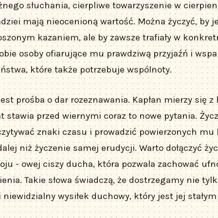
nego słuchania, cierpliwe towarzyszenie w cierpien
ziei mają nieocenioną wartość. Można życzyć, by j
łoszonym kazaniem, ale by zawsze trafiały w konkret
obie osoby ofiarujące mu prawdziwą przyjaźń i wspar
eństwa, które także potrzebuje wspólnoty.
jest prośba o dar rozeznawania. Kapłan mierzy się z 
t stawia przed wiernymi coraz to nowe pytania. Życ
czytywać znaki czasu i prowadzić powierzonych mu l
alej niż życzenie samej erudycji. Warto dołączyć ży
ju - owej ciszy ducha, która pozwala zachować uf
ia. Takie słowa świadczą, że dostrzegamy nie tylk
 i niewidzialny wysiłek duchowy, który jest jej stały