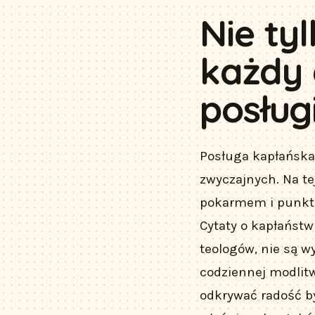
Nie ty
każdy 
posług
Posługa kapłańska 
zwyczajnych. Na t
pokarmem i punkte
Cytaty o kapłaństw
teologów, nie są w
codziennej modlit
odkrywać radość b