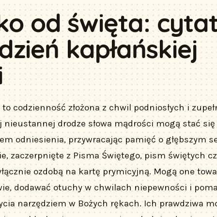
lko od święta: cyta
dzień kapłańskiej
i
to codzienność złożona z chwil podniosłych i zupeł
ej nieustannej drodze słowa mądrości mogą stać s
m odniesienia, przywracając pamięć o głębszym se
ie, zaczerpnięte z Pisma Świętego, pism świętych czy
yłącznie ozdobą na kartę prymicyjną. Mogą one tow
wie, dodawać otuchy w chwilach niepewności i pom
ycia narzędziem w Bożych rękach. Ich prawdziwa mo