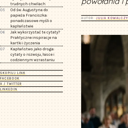
powołania i 
trudnych chwilach
05
Od św. Augustyna do
papieża Franciszka:
AUTOR:
JULIA KOWALCZ
ponadczasowe myśli o
kapłaństwie
06
Jak wykorzystać te cytaty?
Praktyczne inspiracje na
kartki i życzenia
07
Kapłaństwo jako droga:
cytaty o rozwoju, łasce i
codziennym wzrastaniu
SKOPIUJ LINK
FACEBOOK
X / TWITTER
LINKEDIN