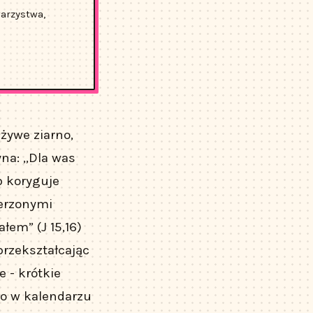
warzystwa,
żywe ziarno,
yna: „Dla was
b koryguje
erzonymi
łem” (J 15,16)
rzekształcając
 - krótkie
go w kalendarzu