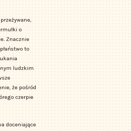
 przeżywane,
ormułki o
ie. Znacznie
apłaństwo to
zukania
ajnym ludzkim
wsze
enie, że pośród
órego czerpie
owa doceniające