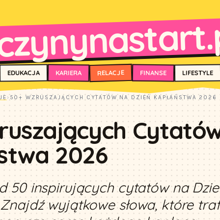
czynynastart.
RELACJE
FINANSE
KARIERA
EDUKACJA
LIFESTYLE
JE
›
50+ WZRUSZAJĄCYCH CYTATÓW NA DZIEŃ KAPŁAŃSTWA 2026
ruszających Cytatów
stwa 2026
 50 inspirujących cytatów na Dzie
Znajdź wyjątkowe słowa, które tra