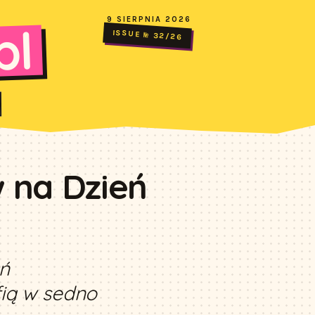
9 SIERPNIA 2026
pl
ISSUE № 32/26
 na Dzień
ń
fią w sedno