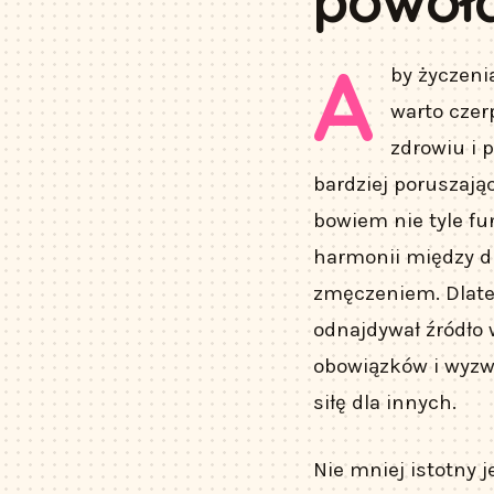
powoł
A
by życzeni
warto czer
zdrowiu i 
bardziej poruszając
bowiem nie tyle fu
harmonii między d
zmęczeniem. Dlate
odnajdywał źródło 
obowiązków i wyzw
siłę dla innych.
Nie mniej istotny j