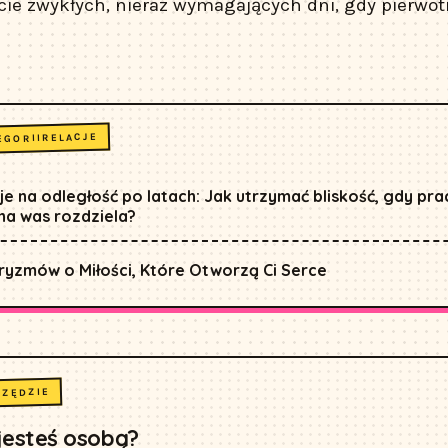
ie zwykłych, nieraz wymagających dni, gdy pierwot
RELACJE
EGORII
je na odległość po latach: Jak utrzymać bliskość, gdy pra
na was rozdziela?
ryzmów o Miłości, Które Otworzą Ci Serce
RZĘDZIE
 jesteś osobą?