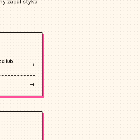
ny zapał styka
ca lub
→
→