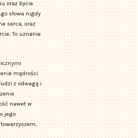
iu oraz bycie
ego słowa nigdy
ne serca, oraz
cie. To uznanie
licznymi
zenie mądrości
udzi z odwagą i
czenie
ność nawet w
o jego
m towarzyszem.