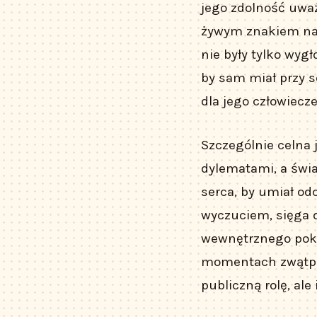
jego zdolność uważ
żywym znakiem nad
nie były tylko wyg
by sam miał przy s
dla jego człowiecz
Szczególnie celna 
dylematami, a świa
serca, by umiał od
wyczuciem, sięga d
wewnętrznego poko
momentach zwątpien
publiczną rolę, ale