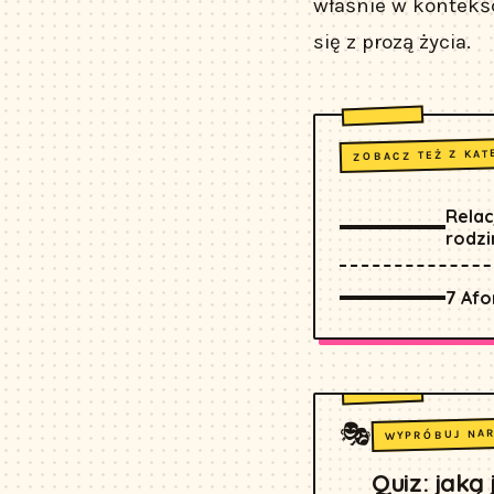
właśnie w kontekśc
się z prozą życia.
ZOBACZ TEŻ Z KAT
Relac
rodzi
7 Afo
🎭
WYPRÓBUJ NA
Quiz: jaką