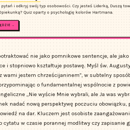
 pytań i odkryj swój typ osobowości. Czy jesteś Liderką, Duszą to
 Opiekunką? Quiz oparty o psychologię kolorów Hartmana.
ĘDZIE →
potraktować nie jako pomnikowe sentencje, ale jako 
ce i stopniowo kształtuje postawę. Myśl św. August
z wami jestem chrześcijaninem”, w subtelny sposó
przypominając o fundamentalnej wspólnocie z powi
ngeliczne „Nie wyście Mnie wybrali, ale Ja was wybra
nek nadać nową perspektywę poczuciu obowiązku, p
wiedź na dar. Kluczem jest osobiste zaangażowanie
 cytatu w czasie porannej modlitwy czy zapisanie 