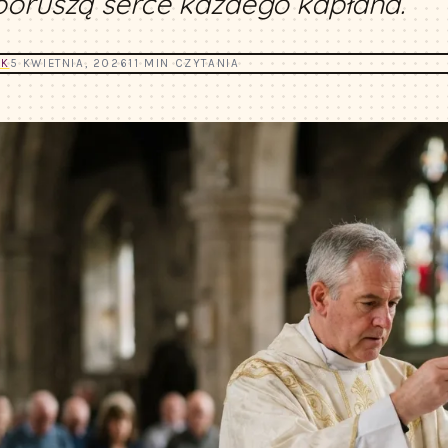
poruszą serce każdego kapłana.
YK
5 KWIETNIA, 2026
11 MIN CZYTANIA