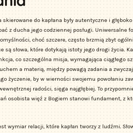
ania
a skierowane do kapłana były autentyczne i głęboko
pać z ducha jego codziennej posługi. Uniwersalne f
pomyślności, choć szczere, często brzmią zbyt ogóln
e są słowa, które dotykają istoty jego drogi życia. K
nkcja, co szczególna misja, wymagająca ciągłego s
uchem a materią, między powagą zadania a zwycz
go życzenie, by w wierności swojemu powołaniu za
wewnętrznej radości, sięga najgłębiej. To przypomni
ań osobista więź z Bogiem stanowi fundament, z kt
est wymiar relacji, które kapłan tworzy z ludźmi. Sł