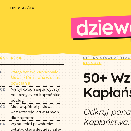
ZIN № 32/26
dziew
NA STRONIE
STRONA GŁÓWNA
›
RELAC
RELACJE
50+ Wz
01
Czego życzyć kapłanowi?
Słowa, które trafią w sedno
powołania
Kapłań
02
Nie tylko od święta: cytaty
na każdy dzień kapłańskiej
posługi
03
Moc wspólnoty: słowa
Odkryj ponad
wdzięczności od wiernych
dla kapłana
Kapłaństwa. 
04
Wypalenie i powołanie:
cytaty, które dodadzą sił w