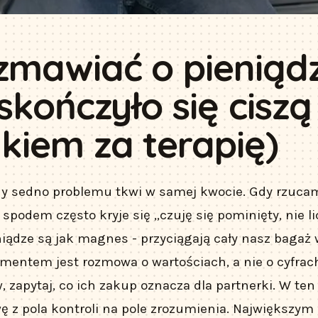
zmawiać o pieniąd
skończyło się ciszą 
kiem za terapię)
dy sedno problemu tkwi w samej kwocie. Gdy rzuca
 spodem często kryje się „czuję się pominięty, nie li
niądze są jak magnes - przyciągają cały nasz bagaż
amentem jest rozmowa o wartościach, a nie o cyfrac
, zapytaj, co ich zakup oznacza dla partnerki. W te
 z pola kontroli na pole zrozumienia. Największym