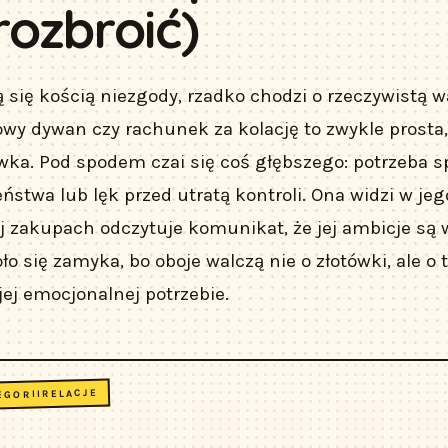
rozbroić)
ą się kością niezgody, rzadko chodzi o rzeczywistą w
wy dywan czy rachunek za kolację to zwykle prosta,
ka. Pod spodem czai się coś głębszego: potrzeba s
ństwa lub lęk przed utratą kontroli. Ona widzi w je
jej zakupach odczytuje komunikat, że jej ambicje są 
o się zamyka, bo oboje walczą nie o złotówki, ale o t
ej emocjonalnej potrzebie.
RELACJE
EGORII