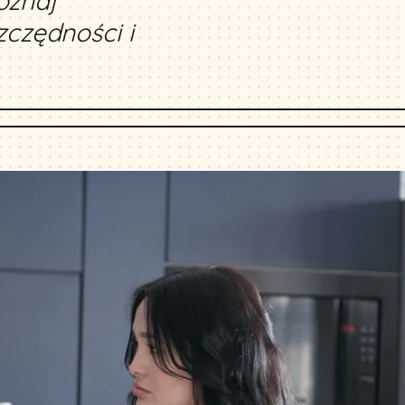
oznaj
czędności i