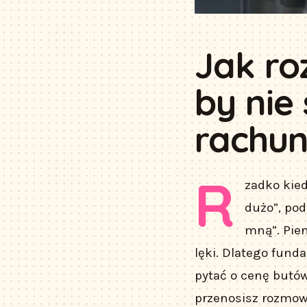
Jak ro
by nie 
rachun
R
zadko kie
dużo”, pod
mną”. Pie
lęki. Dlatego fund
pytać o cenę butów
przenosisz rozmowę