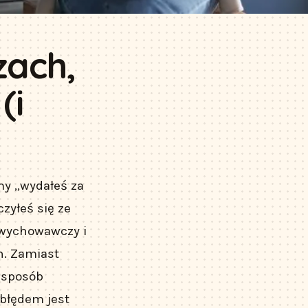
zach,
(i
my „wydałeś za
czyłeś się ze
 wychowawczy i
h. Zamiast
n sposób
 błędem jest