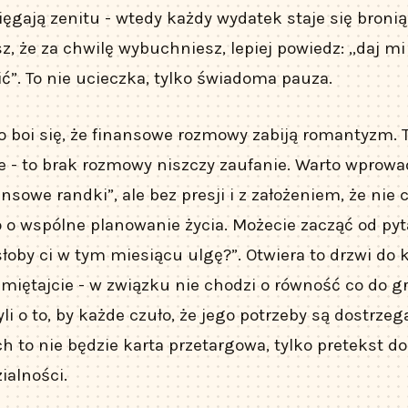
ięgają zenitu - wtedy każdy wydatek staje się bronią
sz, że za chwilę wybuchniesz, lepiej powiedz: „daj mi
ć”. To nie ucieczka, tylko świadoma pauza.
bo boi się, że finansowe rozmowy zabiją romantyzm
ie - to brak rozmowy niszczy zaufanie. Warto wprowa
sowe randki”, ale bez presji i z założeniem, że nie 
o o wspólne planowanie życia. Możecie zacząć od pyt
łoby ci w tym miesiącu ulgę?”. Otwiera to drzwi do 
amiętajcie - w związku nie chodzi o równość co do gr
li o to, by każde czuło, że jego potrzeby są dostrzeg
ech to nie będzie karta przetargowa, tylko pretekst 
ialności.