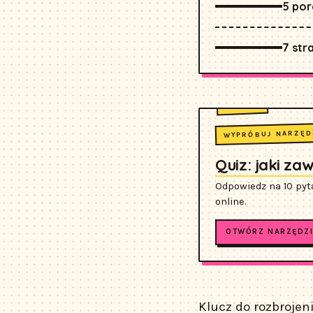
5 por
7 str
WYPRÓBUJ NARZĘD
Quiz: jaki za
Odpowiedz na 10 pyta
online.
OTWÓRZ NARZĘDZI
Klucz do rozbrojen