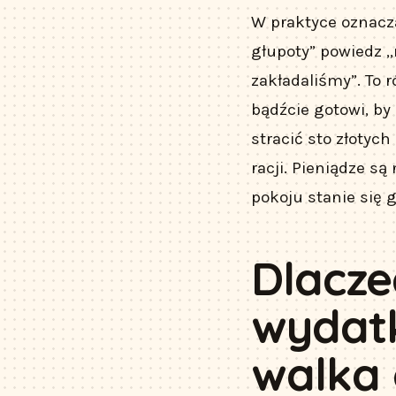
W praktyce oznacza
głupoty” powiedz „
zakładaliśmy”. To 
bądźcie gotowi, by
stracić sto złotych
racji. Pieniądze s
pokoju stanie się 
Dlacze
wydatk
walka 