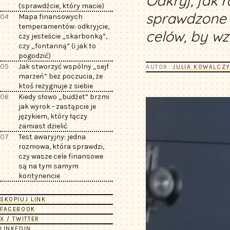
Odkryj, jak 
(sprawdźcie, który macie)
sprawdzone 
04
Mapa finansowych
temperamentów: odkryjcie,
celów, by wz
czy jesteście „skarbonką”,
czy „fontanną” (i jak to
pogodzić)
05
Jak stworzyć wspólny „sejf
AUTOR:
JULIA KOWALCZ
marzeń” bez poczucia, że
ktoś rezygnuje z siebie
06
Kiedy słowo „budżet” brzmi
jak wyrok - zastąpcie je
językiem, który łączy
zamiast dzielić
07
Test awaryjny: jedna
rozmowa, która sprawdzi,
czy wasze cele finansowe
są na tym samym
kontynencie
SKOPIUJ LINK
FACEBOOK
X / TWITTER
LINKEDIN