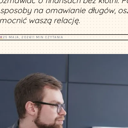
rozmawiać o finansach bez kłótni. P
sposoby na omawianie długów, osz
mocnić waszą relację.
YK
25 MAJA, 2026
11 MIN CZYTANIA