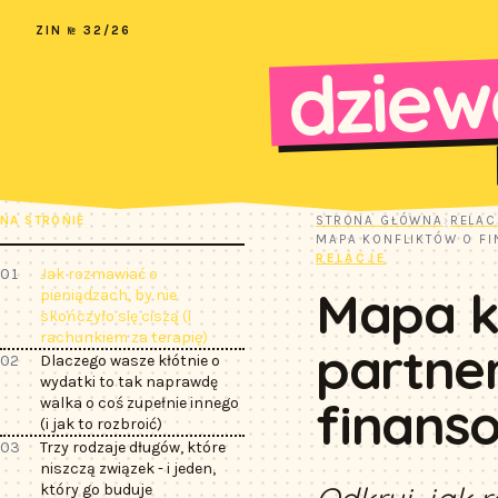
ZIN № 32/26
dziew
NA STRONIE
STRONA GŁÓWNA
›
RELAC
MAPA KONFLIKTÓW O FI
RELACJE
01
Jak rozmawiać o
Mapa ko
pieniądzach, by nie
skończyło się ciszą (i
rachunkiem za terapię)
partner
02
Dlaczego wasze kłótnie o
wydatki to tak naprawdę
finanso
walka o coś zupełnie innego
(i jak to rozbroić)
03
Trzy rodzaje długów, które
niszczą związek - i jeden,
który go buduje