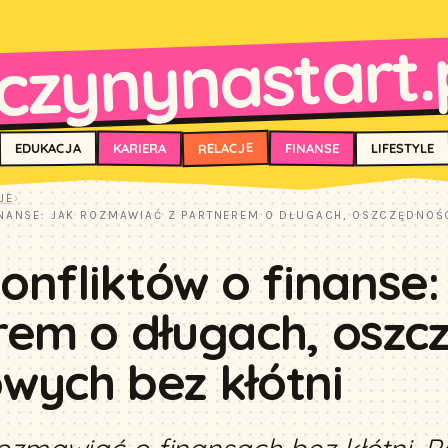
czynynastart.
RELACJE
FINANSE
KARIERA
EDUKACJA
LIFESTYLE
JE
›
NANSE: JAK ROZMAWIAĆ Z PARTNEREM O DŁUGACH, OSZCZĘDNOŚC
nfliktów o finanse:
em o długach, oszcz
wych bez kłótni