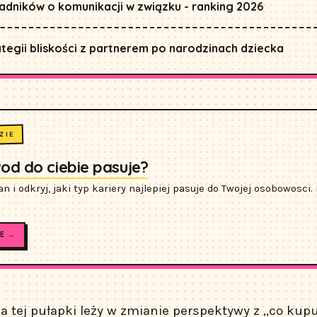
adników o komunikacji w związku - ranking 2026
ategii bliskości z partnerem po narodzinach dziecka
ZIE
wod do ciebie pasuje?
n i odkryj, jaki typ kariery najlepiej pasuje do Twojej osobowosci
E →
ia tej pułapki leży w zmianie perspektywy z „co kupu