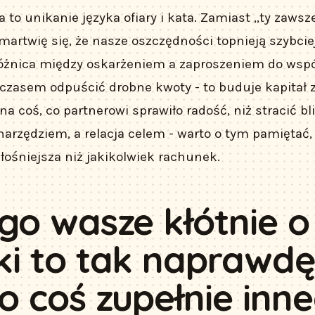
 to unikanie języka ofiary i kata. Zamiast „ty zaws
martwię się, że nasze oszczędności topnieją szybciej
różnica między oskarżeniem a zaproszeniem do współ
 czasem odpuścić drobne kwoty - to buduje kapitał z
 na coś, co partnerowi sprawiło radość, niż stracić b
ą narzędziem, a relacja celem - warto o tym pamiętać
głośniejsza niż jakikolwiek rachunek.
go wasze kłótnie o
i to tak naprawd
o coś zupełnie inne