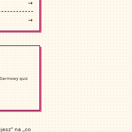
→
→
. Darmowy quiz
jesz” na „co