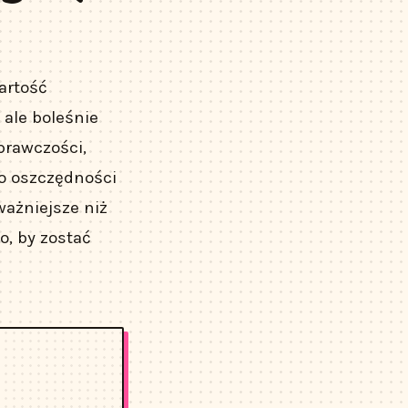
artość
 ale boleśnie
prawczości,
go oszczędności
ważniejsze niż
o, by zostać