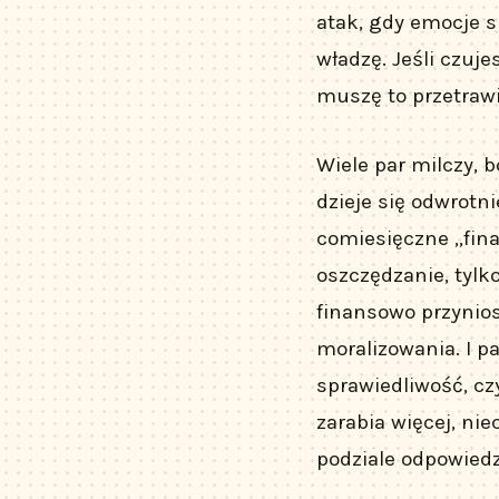
atak, gdy emocje s
władzę. Jeśli czuje
muszę to przetrawi
Wiele par milczy, 
dzieje się odwrotn
comiesięczne „finan
oszczędzanie, tylk
finansowo przynios
moralizowania. I p
sprawiedliwość, czy
zarabia więcej, ni
podziale odpowiedz