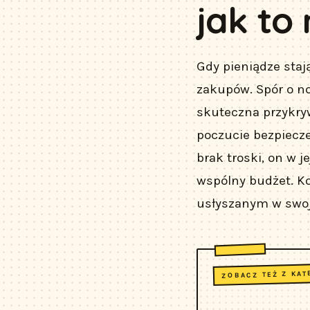
jak to 
Gdy pieniądze staj
zakupów. Spór o no
skuteczna przykryw
poczucie bezpiecze
brak troski, on w 
wspólny budżet. Koł
usłyszanym w swoj
ZOBACZ TEŻ Z KAT