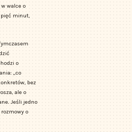
 w walce o
 pięć minut,
. Tymczasem
dzić
chodzi o
ania: „co
konkretów, bez
osza, ale o
ane. Jeśli jedno
do rozmowy o