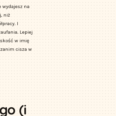
ze wydajesz na
, niż
pracy. I
aufania. Lepiej
liskość w imię
, zanim cisza w
ę
go (i