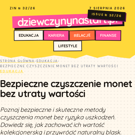
ZIN № 32/26
7 SIERPNIA 2026
dziewczynynastart.pl
ISSUE № 32/26
RELACJE
FINANSE
KARIERA
EDUKACJA
LIFESTYLE
STRONA GŁÓWNA
›
EDUKACJA
›
BEZPIECZNE CZYSZCZENIE MONET BEZ UTRATY WARTOŚCI
EDUKACJA
Bezpieczne czyszczenie monet
bez utraty wartości
Poznaj bezpieczne i skuteczne metody
czyszczenia monet bez ryzyka uszkodzeń.
Dowiedz się, jak zachować ich wartość
kolekcjonerską i przywrócić naturalny blask.