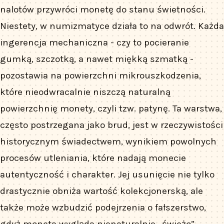
nalotów przywróci monetę do stanu świetności.
Niestety, w numizmatyce działa to na odwrót. Każda
ingerencja mechaniczna - czy to pocieranie
gumką, szczotką, a nawet miękką szmatką -
pozostawia na powierzchni mikrouszkodzenia,
które nieodwracalnie niszczą naturalną
powierzchnię monety, czyli tzw. patynę. Ta warstwa,
często postrzegana jako brud, jest w rzeczywistości
historycznym świadectwem, wynikiem powolnych
procesów utleniania, które nadają monecie
autentyczność i charakter. Jej usunięcie nie tylko
drastycznie obniża wartość kolekcjonerską, ale
także może wzbudzić podejrzenia o fałszerstwo,
gdyż moneta wygląda nienaturalnie „świeżo”.