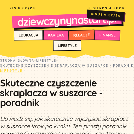
ZIN № 32/26
9 SIERPNIA 2026
dziewczynynastart.pl
ISSUE № 32/26
RELACJE
FINANSE
KARIERA
EDUKACJA
LIFESTYLE
STRONA GŁÓWNA
›
LIFESTYLE
›
SKUTECZNE CZYSZCZENIE SKRAPLACZA W SUSZARCE - PORADNIK
LIFESTYLE
Skuteczne czyszczenie
skraplacza w suszarce -
poradnik
Dowiedz się, jak skutecznie wyczyścić skraplacz
w suszarce krok po kroku. Ten prosty poradnik
pomoże Ci przywrócić wydajność urządzenia i