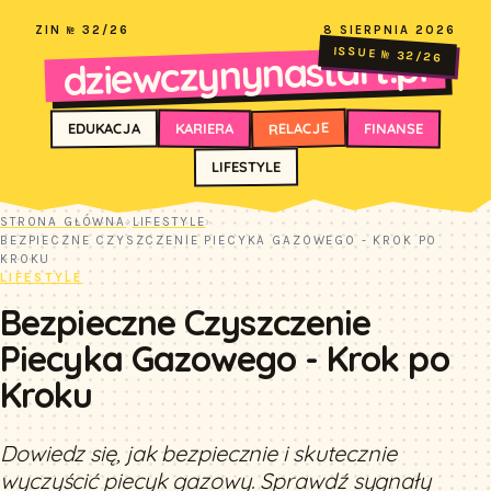
ZIN № 32/26
8 SIERPNIA 2026
dziewczynynastart.pl
ISSUE № 32/26
RELACJE
FINANSE
KARIERA
EDUKACJA
LIFESTYLE
STRONA GŁÓWNA
›
LIFESTYLE
›
BEZPIECZNE CZYSZCZENIE PIECYKA GAZOWEGO - KROK PO
KROKU
LIFESTYLE
Bezpieczne Czyszczenie
Piecyka Gazowego - Krok po
Kroku
Dowiedz się, jak bezpiecznie i skutecznie
wyczyścić piecyk gazowy. Sprawdź sygnały