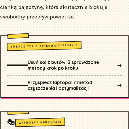
cienką pajęczynę, która skutecznie blokuje
swobodny przepływ powietrza.
LIFESTYLE
ZOBACZ TEŻ Z KATEGORII
Usuń sól z butów: 3 sprawdzone
→
metody krok po kroku
Przyspiesz laptopa: 7 metod
→
czyszczenia i optymalizacji
🎭
WYPRÓBUJ NARZĘDZIE