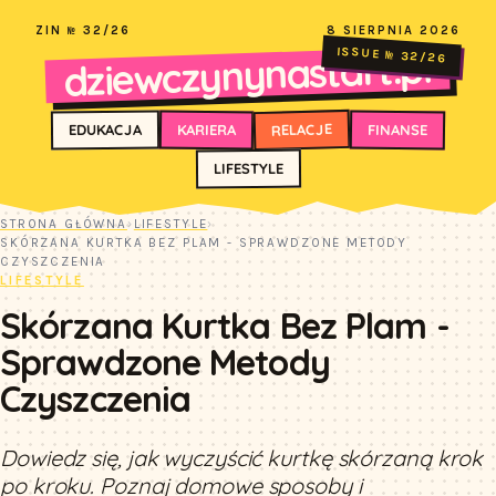
ZIN № 32/26
8 SIERPNIA 2026
dziewczynynastart.pl
ISSUE № 32/26
RELACJE
FINANSE
KARIERA
EDUKACJA
LIFESTYLE
STRONA GŁÓWNA
›
LIFESTYLE
›
SKÓRZANA KURTKA BEZ PLAM - SPRAWDZONE METODY
CZYSZCZENIA
LIFESTYLE
Skórzana Kurtka Bez Plam -
Sprawdzone Metody
Czyszczenia
Dowiedz się, jak wyczyścić kurtkę skórzaną krok
po kroku. Poznaj domowe sposoby i