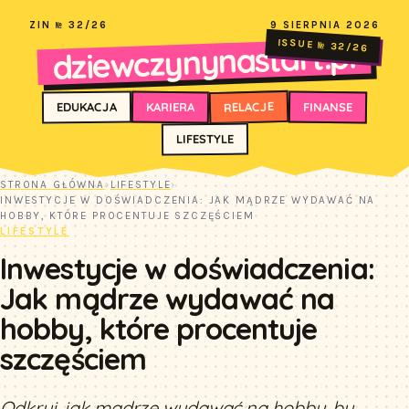
ZIN № 32/26
9 SIERPNIA 2026
dziewczynynastart.pl
ISSUE № 32/26
RELACJE
FINANSE
KARIERA
EDUKACJA
LIFESTYLE
STRONA GŁÓWNA
›
LIFESTYLE
›
INWESTYCJE W DOŚWIADCZENIA: JAK MĄDRZE WYDAWAĆ NA
HOBBY, KTÓRE PROCENTUJE SZCZĘŚCIEM
LIFESTYLE
Inwestycje w doświadczenia:
Jak mądrze wydawać na
hobby, które procentuje
szczęściem
Odkryj, jak mądrze wydawać na hobby, by