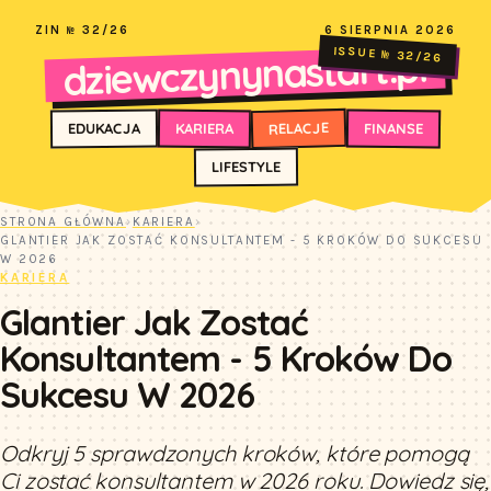
ZIN № 32/26
6 SIERPNIA 2026
dziewczynynastart.pl
ISSUE № 32/26
RELACJE
FINANSE
KARIERA
EDUKACJA
LIFESTYLE
STRONA GŁÓWNA
›
KARIERA
›
GLANTIER JAK ZOSTAĆ KONSULTANTEM - 5 KROKÓW DO SUKCESU
W 2026
KARIERA
Glantier Jak Zostać
Konsultantem - 5 Kroków Do
Sukcesu W 2026
Odkryj 5 sprawdzonych kroków, które pomogą
Ci zostać konsultantem w 2026 roku. Dowiedz się,