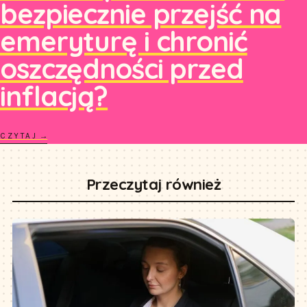
bezpiecznie przejść na
emeryturę i chronić
oszczędności przed
inflacją?
CZYTAJ →
Przeczytaj również