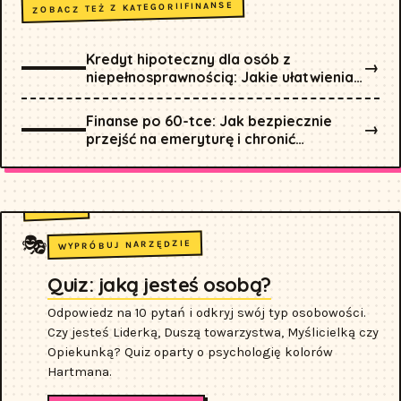
FINANSE
ZOBACZ TEŻ Z KATEGORII
Kredyt hipoteczny dla osób z
→
niepełnosprawnością: Jakie ułatwienia i
dopłaty oferuje państwo?
Finanse po 60-tce: Jak bezpiecznie
→
przejść na emeryturę i chronić
oszczędności przed inflacją?
🎭
WYPRÓBUJ NARZĘDZIE
Quiz: jaką jesteś osobą?
Odpowiedz na 10 pytań i odkryj swój typ osobowości.
Czy jesteś Liderką, Duszą towarzystwa, Myślicielką czy
Opiekunką? Quiz oparty o psychologię kolorów
Hartmana.