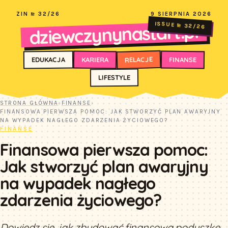
ZIN № 32/26
9 SIERPNIA 2026
dziewczynynastart.pl
ISSUE № 32/26
RELACJE
FINANSE
KARIERA
EDUKACJA
LIFESTYLE
STRONA GŁÓWNA
›
FINANSE
›
FINANSOWA PIERWSZA POMOC: JAK STWORZYĆ PLAN AWARYJNY
NA WYPADEK NAGŁEGO ZDARZENIA ŻYCIOWEGO?
FINANSE
Finansowa pierwsza pomoc:
Jak stworzyć plan awaryjny
na wypadek nagłego
zdarzenia życiowego?
Dowiedz się, jak zbudować finansową poduszkę