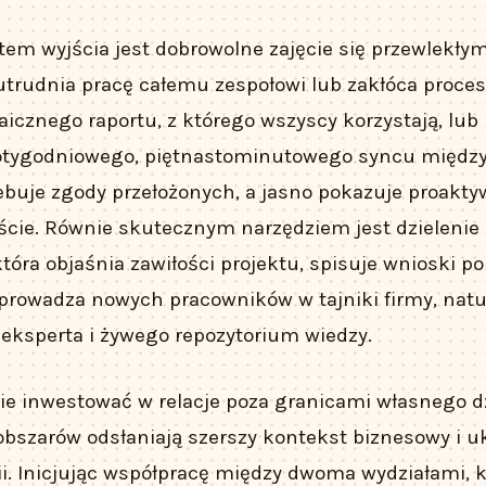
m wyjścia jest dobrowolne zajęcie się przewlekły
trudnia pracę całemu zespołowi lub zakłóca proces
icznego raportu, z którego wszyscy korzystają, lub
tygodniowego, piętnastominutowego syncu między 
zebuje zgody przełożonych, a jasno pokazuje proakty
ście. Równie skutecznym narzędziem jest dzielenie 
która objaśnia zawiłości projektu, spisuje wnioski po
prowadza nowych pracowników w tajniki firmy, natu
 eksperta i żywego repozytorium wiedzy.
e inwestować w relacje poza granicami własnego dzi
bszarów odsłaniają szerszy kontekst biznesowy i u
i. Inicjując współpracę między dwoma wydziałami, k