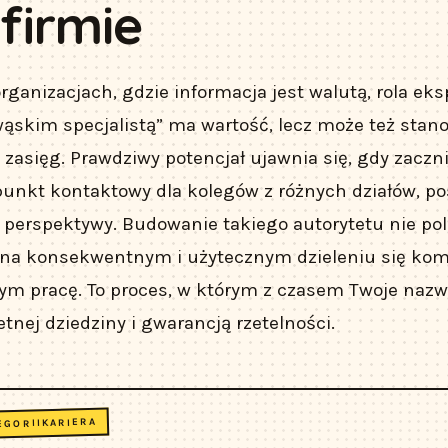
 firmie
anizacjach, gdzie informacja jest walutą, rola eks
 „wąskim specjalistą” ma wartość, lecz może też stan
 zasięg. Prawdziwy potencjał ujawnia się, gdy zaczni
punkt kontaktowy dla kolegów z różnych działów, p
j perspektywy. Budowanie takiego autorytetu nie po
z na konsekwentnym i użytecznym dzieleniu się ko
nym pracę. To proces, w którym z czasem Twoje nazwi
ej dziedziny i gwarancją rzetelności.
KARIERA
EGORII