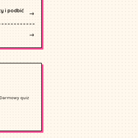
y i podbić
→
→
. Darmowy quiz