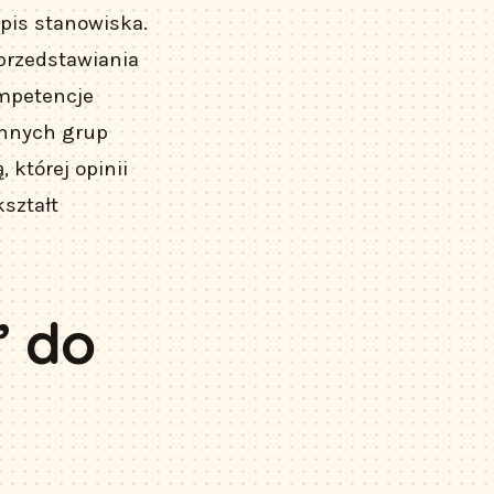
opis stanowiska.
 przedstawiania
ompetencje
ennych grup
 której opinii
kształt
” do