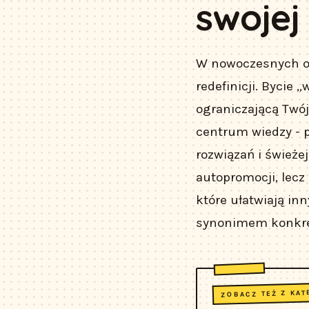
swojej
W nowoczesnych org
redefinicji. Bycie
ograniczającą Twój
centrum wiedzy - 
rozwiązań i świeże
autopromocji, lec
które ułatwiają in
synonimem konkretn
ZOBACZ TEŻ Z KAT