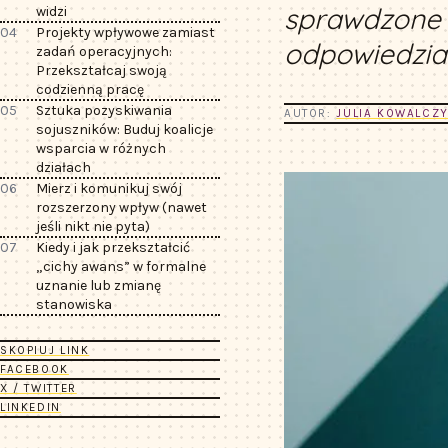
sprawdzone s
widzi
04
Projekty wpływowe zamiast
odpowiedzial
zadań operacyjnych:
Przekształcaj swoją
codzienną pracę
05
Sztuka pozyskiwania
AUTOR:
JULIA KOWALCZ
sojuszników: Buduj koalicje
wsparcia w różnych
działach
06
Mierz i komunikuj swój
rozszerzony wpływ (nawet
jeśli nikt nie pyta)
07
Kiedy i jak przekształcić
„cichy awans” w formalne
uznanie lub zmianę
stanowiska
SKOPIUJ LINK
FACEBOOK
X / TWITTER
LINKEDIN