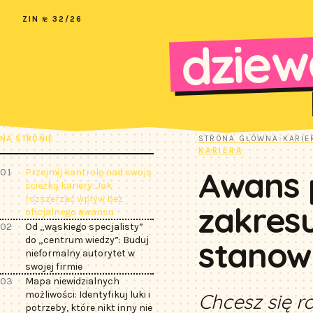
ZIN № 32/26
dziew
NA STRONIE
STRONA GŁÓWNA
›
KARIE
KARIERA
Awans p
01
Przejmij kontrolę nad swoją
ścieżką kariery: Jak
rozszerzać wpływ bez
zakresu
oficjalnego awansu
02
Od „wąskiego specjalisty”
do „centrum wiedzy”: Buduj
stanow
nieformalny autorytet w
swojej firmie
03
Mapa niewidzialnych
możliwości: Identyfikuj luki i
Chcesz się r
potrzeby, które nikt inny nie