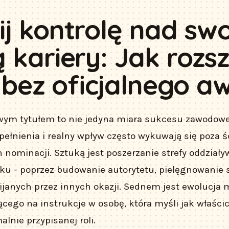
ij kontrolę nad sw
ą kariery: Jak rozs
bez oficjalnego a
wym tytułem to nie jedyna miara sukcesu zawodow
pełnienia i realny wpływ często wykuwają się poza ś
 nominacji. Sztuką jest poszerzanie strefy oddziały
u - poprzez budowanie autorytetu, pielęgnowanie 
janych przez innych okazji. Sednem jest ewolucja m
ego na instrukcje w osobę, która myśli jak właścici
alnie przypisanej roli.