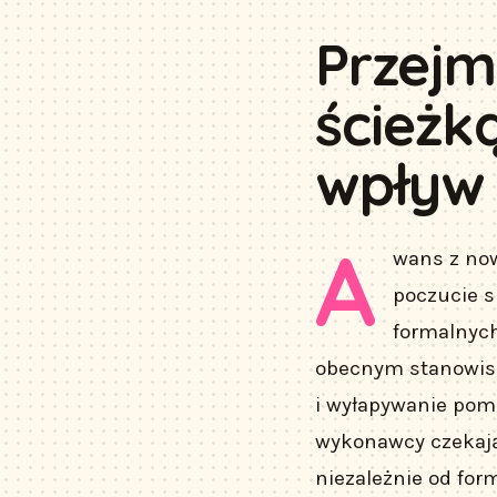
Przejm
ścieżk
wpływ 
A
wans z no
poczucie s
formalnych
obecnym stanowisk
i wyłapywanie pomi
wykonawcy czekając
niezależnie od form