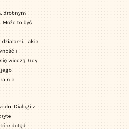
m, drobnym
. Może to być
działami. Takie
wność i
się wiedzą. Gdy
 jego
ralnie
ału. Dialogi z
kryte
tóre dotąd