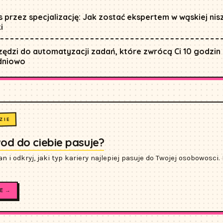
 przez specjalizację: Jak zostać ekspertem w wąskiej nisz
i
zędzi do automatyzacji zadań, które zwrócą Ci 10 godzin
dniowo
ZIE
wod do ciebie pasuje?
n i odkryj, jaki typ kariery najlepiej pasuje do Twojej osobowosci
E →