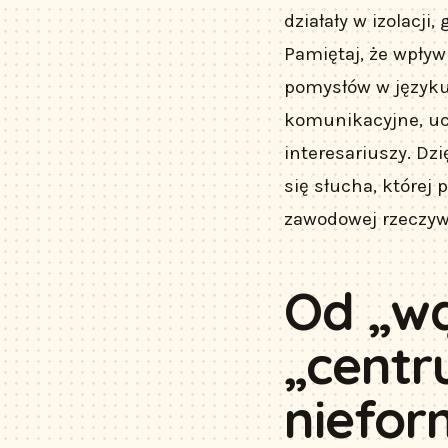
działały w izolacj
Pamiętaj, że wpływ
pomysłów w języku
komunikacyjne, ucz
interesariuszy. Dzi
się słucha, której 
zawodowej rzeczywi
Od „wą
„centr
niefor