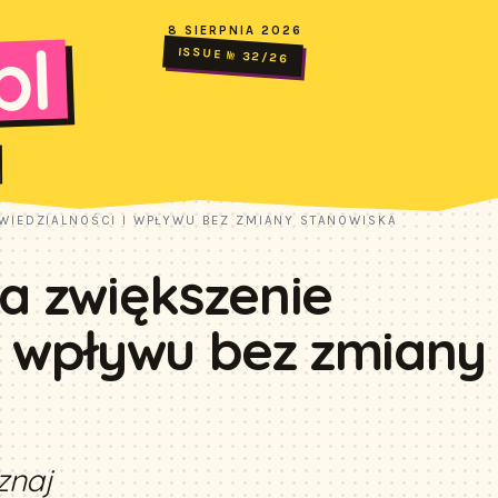
8 SIERPNIA 2026
pl
ISSUE № 32/26
OWIEDZIALNOŚCI I WPŁYWU BEZ ZMIANY STANOWISKA
na zwiększenie
i wpływu bez zmiany
znaj