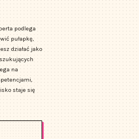
perta podlega
owić pułapkę,
esz działać jako
oszukujących
lega na
mpetencjami,
sko staje się