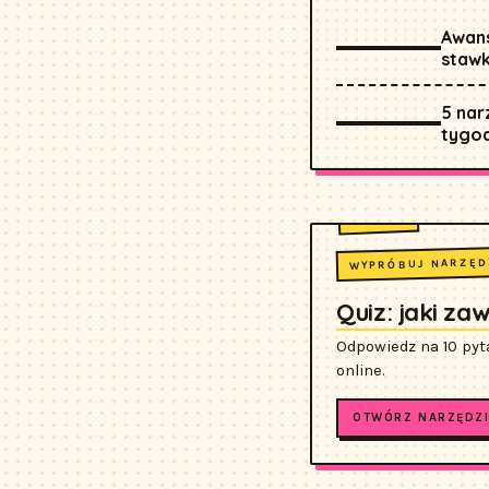
Awans
stawk
5 nar
tygo
WYPRÓBUJ NARZĘD
Quiz: jaki za
Odpowiedz na 10 pyta
online.
OTWÓRZ NARZĘDZI