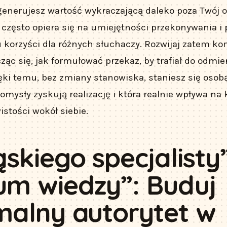
i, generujesz wartość wykraczającą daleko poza Twój 
 często opiera się na umiejętności przekonywania i
 korzyści dla różnych słuchaczy. Rozwijaj zatem k
ąc się, jak formułować przekaz, by trafiał do odmi
ęki temu, bez zmiany stanowiska, staniesz się osobą,
pomysły zyskują realizację i która realnie wpływa na 
stości wokół siebie.
skiego specjalisty
um wiedzy”: Buduj
malny autorytet w