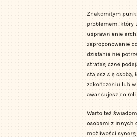
Znakomitym punkte
problemem, który u
usprawnienie archa
zaproponowanie co
działanie nie potr
strategiczne podej
stajesz się osobą, 
zakończeniu lub w
awansujesz do roli
Warto też świadomi
osobami z innych o
możliwości synergi