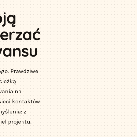
oją
zerzać
wansu
ego. Prawdziwe
cieżką
wania na
sieci kontaktów
yślenia: z
el projektu,