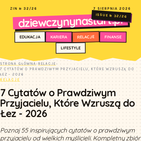
ZIN № 32/26
7 SIERPNIA 2026
dziewczynynastart.pl
ISSUE № 32/26
RELACJE
FINANSE
KARIERA
EDUKACJA
LIFESTYLE
STRONA GŁÓWNA
›
RELACJE
›
7 CYTATÓW O PRAWDZIWYM PRZYJACIELU, KTÓRE WZRUSZĄ DO
ŁEZ - 2026
RELACJE
7 Cytatów o Prawdziwym
Przyjacielu, Które Wzruszą do
Łez - 2026
Poznaj 55 inspirujących cytatów o prawdziwym
przyjacielu od wielkich myślicieli. Kompletny zbiór