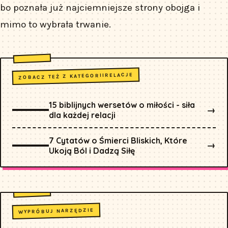
bo poznała już najciemniejsze strony obojga i
mimo to wybrała trwanie.
RELACJE
ZOBACZ TEŻ Z KATEGORII
15 biblijnych wersetów o miłości - siła
→
dla każdej relacji
7 Cytatów o Śmierci Bliskich, Które
→
Ukoją Ból i Dadzą Siłę
WYPRÓBUJ NARZĘDZIE