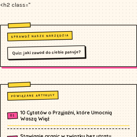
<h2 class="
SPRAWDŹ NASZE NARZĘDZIA
Quiz: jaki zawod do ciebie pasuje?
POWIĄZANE ARTYKUŁY
10 Cytatów o Przyjaźni, które Umocnią
Waszą Więź
Stawianie granic w związku bez utraty