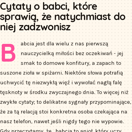
Cytaty o babci, które
sprawią, że natychmiast do
niej zadzwonisz
B
abcia jest dla wielu z nas pierwszą
nauczycielką miłości bez oczekiwań - jej
smak to domowe konfitury, a zapach to
suszone zioła w spiżarni. Niektóre słowa potrafią
uchwycić tę niezwykłą więź i wywołać nagłą falę
tęsknoty w środku zwyczajnego dnia. To więcej niż
zwykłe cytaty; to delikatne sygnały przypominające,
że za tą relacją stoi konkretna osoba czekająca na
nasz telefon, nawet jeśli nigdy tego nie wypowie.
Gdy przeczytamy, że „babcia to anioł, który uczy