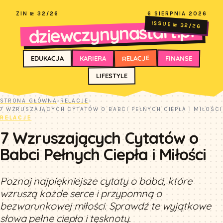
ZIN № 32/26
6 SIERPNIA 2026
dziewczynynastart.pl
ISSUE № 32/26
RELACJE
FINANSE
KARIERA
EDUKACJA
LIFESTYLE
STRONA GŁÓWNA
›
RELACJE
›
7 WZRUSZAJĄCYCH CYTATÓW O BABCI PEŁNYCH CIEPŁA I MIŁOŚCI
RELACJE
7 Wzruszających Cytatów o
Babci Pełnych Ciepła i Miłości
Poznaj najpiękniejsze cytaty o babci, które
wzruszą każde serce i przypomną o
bezwarunkowej miłości. Sprawdź te wyjątkowe
słowa pełne ciepła i tęsknoty.