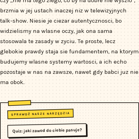
czy „nie ma tego zlego, co by na dobre nie wyszlo”,
brzmia w jej ustach inaczej niz w telewizyjnych
talk-show. Niesie je ciezar autentycznosci, bo
widzielismy na wlasne oczy, jak ona sama
stosowala te zasady w zyciu. Te proste, lecz
glebokie prawdy staja sie fundamentem, na ktorym
budujemy wlasne systemy wartosci, a ich echo
pozostaje w nas na zawsze, nawet gdy babci juz nie
ma obok.
SPRAWDŹ NASZE NARZĘDZIA
Quiz: jaki zawod do ciebie pasuje?