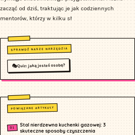
zacząć od dziś, traktując je jak codziennych
mentorów, którzy w kilku sł
SPRAWDŹ NASZE NARZĘDZIA
Quiz: jaką jesteś osobą?
🎭
POWIĄZANE ARTYKUŁY
Stal nierdzewna kuchenki gazowej: 3
skuteczne sposoby czyszczenia