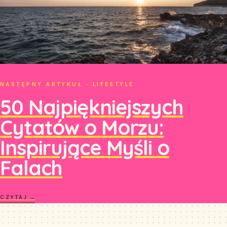
NASTĘPNY ARTYKUŁ · LIFESTYLE
50 Najpiękniejszych
Cytatów o Morzu:
Inspirujące Myśli o
Falach
CZYTAJ →