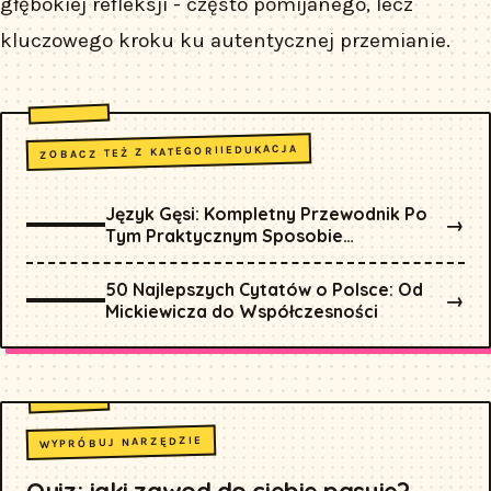
głębokiej refleksji - często pomijanego, lecz
kluczowego kroku ku autentycznej przemianie.
EDUKACJA
ZOBACZ TEŻ Z KATEGORII
Język Gęsi: Kompletny Przewodnik Po
→
Tym Praktycznym Sposobie
Komunikacji
50 Najlepszych Cytatów o Polsce: Od
→
Mickiewicza do Współczesności
WYPRÓBUJ NARZĘDZIE
Quiz: jaki zawod do ciebie pasuje?