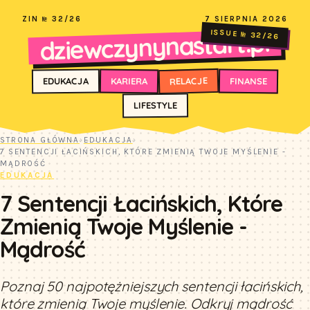
ZIN № 32/26
7 SIERPNIA 2026
dziewczynynastart.pl
ISSUE № 32/26
RELACJE
FINANSE
KARIERA
EDUKACJA
LIFESTYLE
STRONA GŁÓWNA
›
EDUKACJA
›
7 SENTENCJI ŁACIŃSKICH, KTÓRE ZMIENIĄ TWOJE MYŚLENIE -
MĄDROŚĆ
EDUKACJA
7 Sentencji Łacińskich, Które
Zmienią Twoje Myślenie -
Mądrość
Poznaj 50 najpotężniejszych sentencji łacińskich,
które zmienią Twoje myślenie. Odkryj mądrość