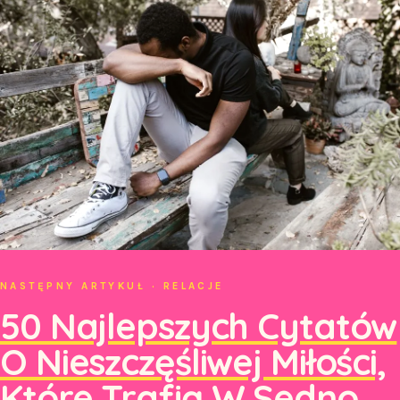
NASTĘPNY ARTYKUŁ · RELACJE
50 Najlepszych Cytatów
O Nieszczęśliwej Miłości,
Które Trafią W Sedno