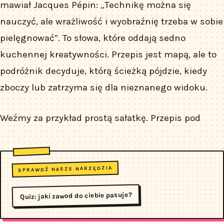
mawiał Jacques Pépin: „Technikę można się
nauczyć, ale wrażliwość i wyobraźnię trzeba w sobie
pielęgnować”. To słowa, które oddają sedno
kuchennej kreatywności. Przepis jest mapą, ale to
podróżnik decyduje, którą ścieżką pójdzie, kiedy
zboczy lub zatrzyma się dla nieznanego widoku.
Weźmy za przykład prostą sałatkę. Przepis pod
SPRAWDŹ NASZE NARZĘDZIA
Quiz: jaki zawod do ciebie pasuje?