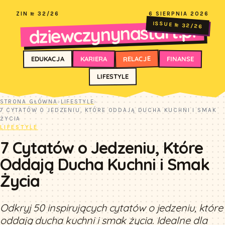
ZIN № 32/26
6 SIERPNIA 2026
dziewczynynastart.pl
ISSUE № 32/26
RELACJE
FINANSE
KARIERA
EDUKACJA
LIFESTYLE
STRONA GŁÓWNA
›
LIFESTYLE
›
7 CYTATÓW O JEDZENIU, KTÓRE ODDAJĄ DUCHA KUCHNI I SMAK
ŻYCIA
LIFESTYLE
7 Cytatów o Jedzeniu, Które
Oddają Ducha Kuchni i Smak
Życia
Odkryj 50 inspirujących cytatów o jedzeniu, które
oddają ducha kuchni i smak życia. Idealne dla