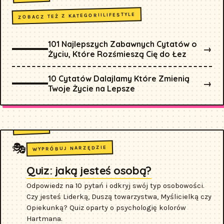
LIFESTYLE
ZOBACZ TEŻ Z KATEGORII
101 Najlepszych Zabawnych Cytatów o
→
Życiu, Które Rozśmieszą Cię do Łez
10 Cytatów Dalajlamy Które Zmienią
→
Twoje Życie na Lepsze
🎭
WYPRÓBUJ NARZĘDZIE
Quiz: jaką jesteś osobą?
Odpowiedz na 10 pytań i odkryj swój typ osobowości.
Czy jesteś Liderką, Duszą towarzystwa, Myślicielką czy
Opiekunką? Quiz oparty o psychologię kolorów
Hartmana.