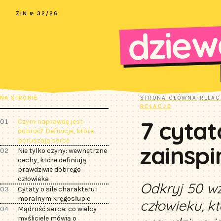
ZIN № 32/26
dziew
NA STRONIE
STRONA GŁÓWNA
›
RELAC
RELACJE
7 cytat
01
Czym naprawdę jest
dobroć? Definicje, które
poruszają serce
zainspi
02
Nie tylko czyny: wewnętrzne
cechy, które definiują
prawdziwie dobrego
człowieka
Odkryj 50 wz
03
Cytaty o sile charakteru i
moralnym kręgosłupie
człowieku, kt
04
Mądrość serca: co wielcy
myśliciele mówią o