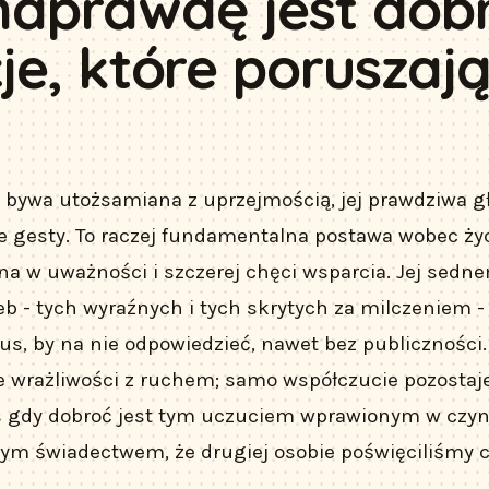
aprawdę jest dob
cje, które poruszaj
 bywa utożsamiana z uprzejmością, jej prawdziwa g
e gesty. To raczej fundamentalna postawa wobec życ
na w uważności i szczerej chęci wsparcia. Jej sedn
eb - tych wyraźnych i tych skrytych za milczeniem -
s, by na nie odpowiedzieć, nawet bez publiczności
ie wrażliwości z ruchem; samo współczucie pozostaj
 gdy dobroć jest tym uczuciem wprawionym w czyn
ym świadectwem, że drugiej osobie poświęciliśmy c