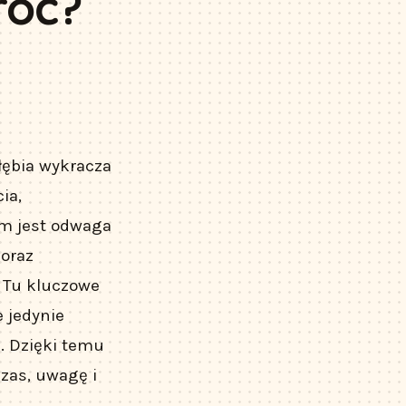
roć?
ą
łębia wykracza
ia,
em jest odwaga
 oraz
. Tu kluczowe
e jedynie
. Dzięki temu
zas, uwagę i