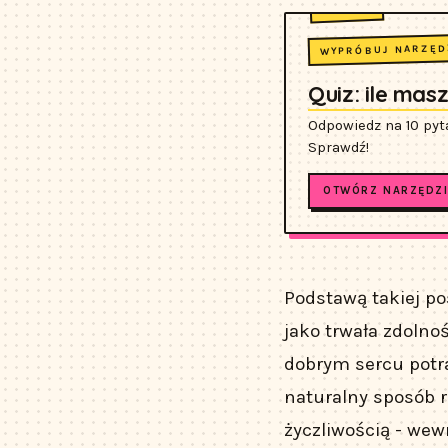
WYPRÓBUJ NARZĘD
Quiz: ile mas
Odpowiedz na 10 pyt
Sprawdź!
OTWÓRZ NARZĘDZI
Podstawą takiej po
jako trwała zdolno
dobrym sercu potra
naturalny sposób r
życzliwością - wew