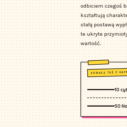
odbiciem czegoś ba
kształtują charakt
stałą postawą wypł
te ukryte przymiot
wartość.
ZOBACZ TEŻ Z KAT
10 cy
50 Na