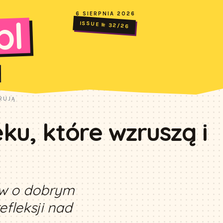
6 SIERPNIA 2026
pl
ISSUE № 32/26
RUJĄ
ku, które wzruszą i
tów o dobrym
efleksji nad