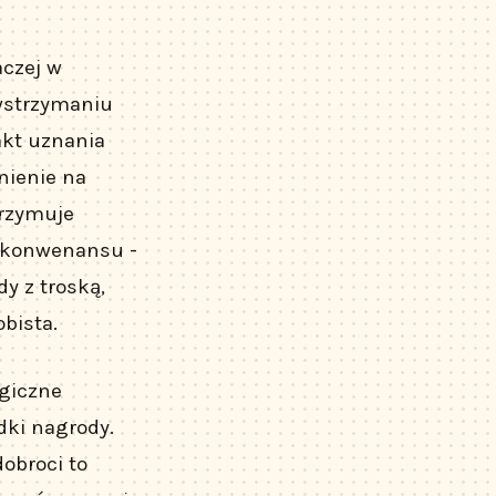
aczej w
owstrzymaniu
akt uznania
żnienie na
trzymuje
 konwenansu -
y z troską,
bista.
ogiczne
dki nagrody.
obroci to