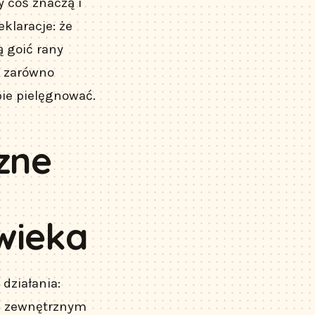
 coś znaczą i
klaracje: że
ą goić rany
t zarówno
bie pielęgnować.
zne
wieka
działania:
ie zewnętrznym