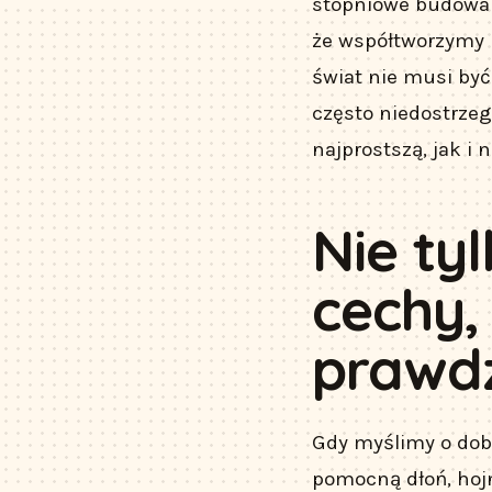
stopniowe budowan
że współtworzymy k
świat nie musi być 
często niedostrzeg
najprostszą, jak i
Nie ty
cechy,
prawdz
Gdy myślimy o dob
pomocną dłoń, hojn