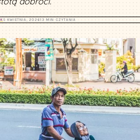
totą dobroci.
YK
5 KWIETNIA, 2026
13 MIN CZYTANIA