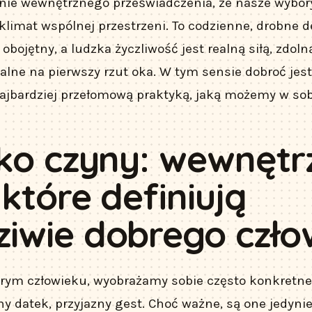
ie wewnętrznego przeświadczenia, że nasze wybory
limat wspólnej przestrzeni. To codzienne, drobne de
obojętny, a ludzka życzliwość jest realną siłą, zdoln
alne na pierwszy rzut oka. W tym sensie dobroć jes
 najbardziej przełomową praktyką, jaką możemy w so
lko czyny: wewnętr
 które definiują
iwie dobrego czło
rym człowieku, wyobrażamy sobie często konkretne 
y datek, przyjazny gest. Choć ważne, są one jedyn