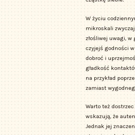
W życiu codzienny
mikroskali zwyczaj
złośliwej uwagi, w
czyjejś godności wr
dobroć i uprzejmo
gładkość kontakt
na przykład poprze
zamiast wygodnego 
Warto też dostrze
wskazują, że aute
Jednak jej znaczen