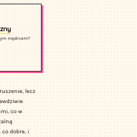
czny
iowym mędrcem?
ruszenie, lecz
rawdziwie
ami, co w
talną
co dobre, i