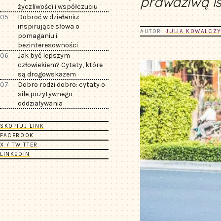
prawdziwą is
życzliwości i współczuciu
05
Dobroć w działaniu:
inspirujące słowa o
AUTOR:
JULIA KOWALCZ
pomaganiu i
bezinteresowności
06
Jak być lepszym
człowiekiem? Cytaty, które
są drogowskazem
07
Dobro rodzi dobro: cytaty o
sile pozytywnego
oddziaływania
SKOPIUJ LINK
FACEBOOK
X / TWITTER
LINKEDIN