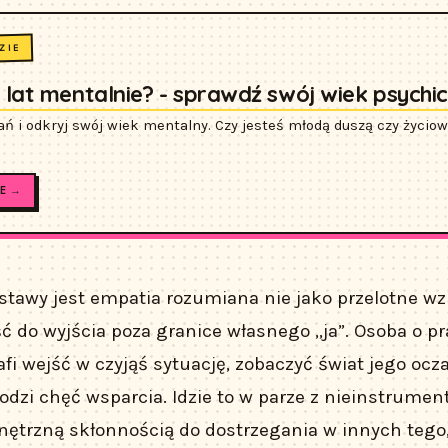
ZIE
z lat mentalnie? - sprawdź swój wiek psychi
ań i odkryj swój wiek mentalny. Czy jesteś młodą duszą czy życ
E →
stawy jest empatia rozumiana nie jako przelotne wz
ść do wyjścia poza granice własnego „ja”. Osoba o p
fi wejść w czyjąś sytuację, zobaczyć świat jego ocz
odzi chęć wsparcia. Idzie to w parze z nieinstrumen
nętrzną skłonnością do dostrzegania w innych tego, 