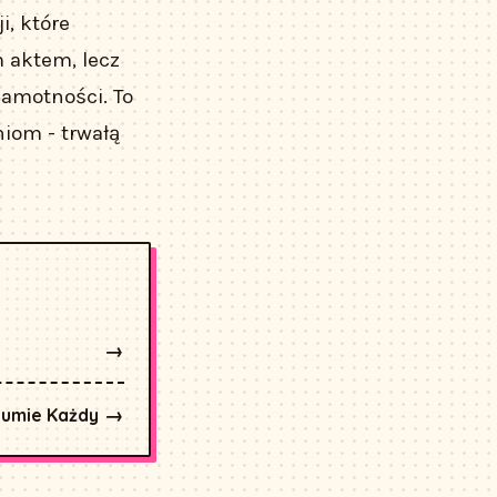
, które
 aktem, lecz
samotności. To
iom - trwałą
→
→
zumie Każdy