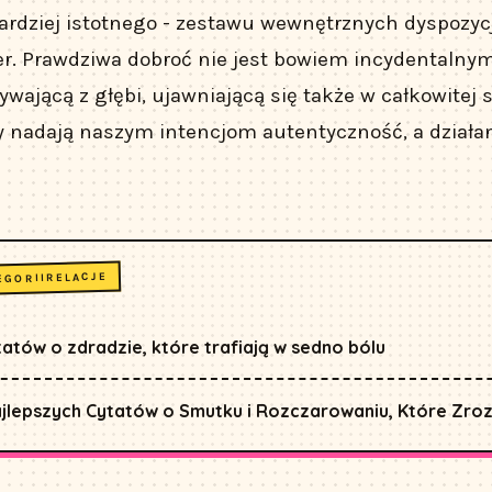
rdziej istotnego - zestawu wewnętrznych dyspozycji
er. Prawdziwa dobroć nie jest bowiem incydentalnym
ywającą z głębi, ujawniającą się także w całkowitej 
y nadają naszym intencjom autentyczność, a działan
RELACJE
EGORII
tatów o zdradzie, które trafiają w sedno bólu
jlepszych Cytatów o Smutku i Rozczarowaniu, Które Zro