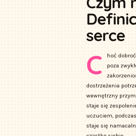
Czym n
Defini
serce
C
hoć dobroć
poza zwykł
zakorzenio
dostrzeżenia potrz
wewnętrzny przymu
staje się zespolen
uczuciem, podczas
staje się namacaln
cząstkę siebie.