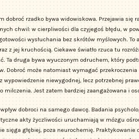
m dobroć rzadko bywa widowiskowa. Przejawia się r
nych chwil: w cierpliwości dla czyjegoś błędu, w p
 gotowości wysłuchania bez skrótów myślowych. To 
az z jej kruchością. Ciekawe światło rzuca tu rozró
ść. Ta druga bywa wyuczonym odruchem, który pod
ów. Dobroć może natomiast wymagać przekroczenia
z wypowiedzenie niewygodnej, lecz potrzebnej prawd
milczenia. Jest zatem bardziej zaangażowana i oso
c wpływ dobroci na samego dawcę. Badania psychol
ntyczne akty życzliwości uruchamiają w mózgu ośro
ie sięga głębiej, poza neurochemię. Praktykowanie d