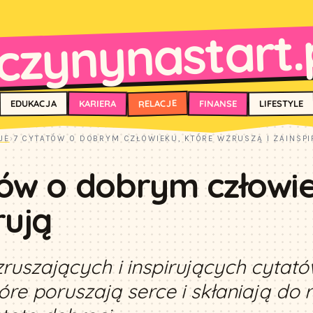
czynynastart.
RELACJE
FINANSE
KARIERA
EDUKACJA
LIFESTYLE
JE
›
7 CYTATÓW O DOBRYM CZŁOWIEKU, KTÓRE WZRUSZĄ I ZAINSPI
ów o dobrym człowie
rują
ruszających i inspirujących cyta
óre poruszają serce i skłaniają do r