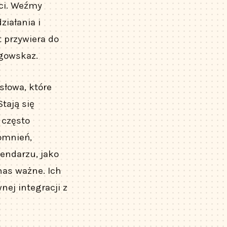
ści. Weźmy
ziałania i
t przywiera do
gowskaz.
słowa, które
Stają się
 często
omnień,
endarzu, jako
nas ważne. Ich
nej integracji z