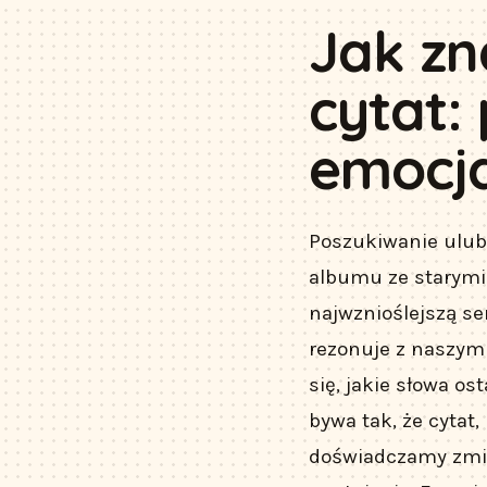
Jak zn
cytat:
emocja
Poszukiwanie ulubi
albumu ze starymi z
najwznioślejszą se
rezonuje z naszym
się, jakie słowa os
bywa tak, że cytat
doświadczamy zmia