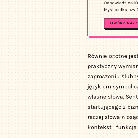
Odpowiedz na 10
Myślicielką czy
OTWÓRZ NARZ
Równie istotne jes
praktyczny wymiar.
zaproszeniu ślubny
językiem symbolic
własne słowa. Sen
startującego z biz
raczej słowa niosąc
kontekst i funkcję