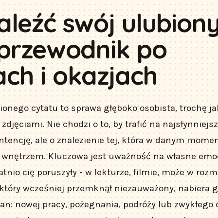
aleźć swój ulubion
 przewodnik po
ch i okazjach
onego cytatu to sprawa głęboko osobista, trochę ja
djęciami. Nie chodzi o to, by trafić na najsłynniejs
ntencję, ale o znalezienie tej, która w danym momen
 wnętrzem. Kluczowa jest uważność na własne emo
tatnio cię poruszyły - w lekturze, filmie, może w roz
, który wcześniej przemknął niezauważony, nabiera g
n: nowej pracy, pożegnania, podróży lub zwykłego 