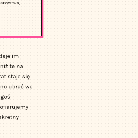
warzystwa,
daje im
niż te na
t staje się
dno ubrać we
ogoś
 ofiarujemy
onkretny