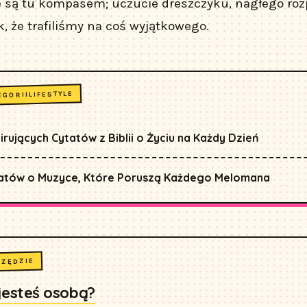
e są tu kompasem; uczucie dreszczyku, nagłego roz
k, że trafiliśmy na coś wyjątkowego.
LIFESTYLE
EGORII
pirujących Cytatów z Biblii o Życiu na Każdy Dzień
tatów o Muzyce, Które Poruszą Każdego Melomana
RZĘDZIE
 jesteś osobą?