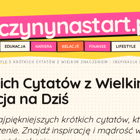
czynynastart.
RELACJE
FINANSE
KARIERA
EDUKACJA
LIFESTYLE
TYLE
›
5 KRÓTKICH CYTATÓW Z WIELKIM ZNACZENIEM - INSPIRACJA 
ich Cytatów z Wielk
cja na Dziś
ajpiękniejszych krótkich cytatów, k
zenie. Znajdź inspirację i mądrość w