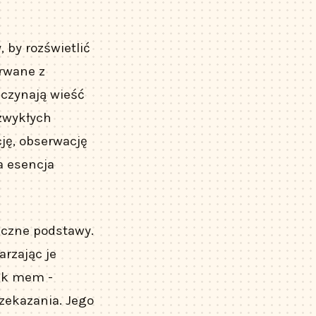
, by rozświetlić
yrwane z
aczynają wieść
 zwykłych
ję, obserwację
a esencja
iczne podstawy.
arzając je
jak mem -
zekazania. Jego