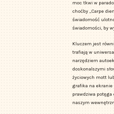
moc tkwi w paradok
choćby „Carpe diem”
świadomość ulotnoś
świadomości, by w
Kluczem jest równi
trafiają w uniwersa
narzędziem autoeks
doskonalszymi sło
życiowych mott lub
grafika na ekranie
prawdziwa potęga o
naszym wewnętrzn