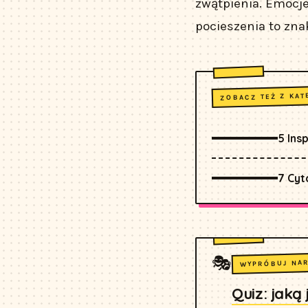
zwątpienia. Emocj
pocieszenia to zna
ZOBACZ TEŻ Z KAT
5 Ins
7 Cy
🎭
WYPRÓBUJ NA
Quiz: jaką