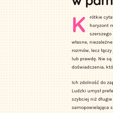
w pam
K
rótkie cyta
horyzont m
szerszego 
własne, niezależne
rozmów, lecz łączy
lub prawdę. Nie są
doświadczenia, któ
Ich zdolność do z
Ludzki umysł prefe
szybciej niż długi
samopowielająca si