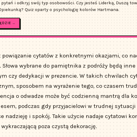
 pytań i odkryj swój typ osobowości. Czy jesteś Liderką, Duszą to
 Opiekunką? Quiz oparty o psychologię kolorów Hartmana.
ĘDZIE →
t powiązanie cytatów z konkretnymi okazjami, co na
 Słowa wybrane do pamiętnika z podróży będą inne 
m czy dedykacji w prezencie. W takich chwilach cyta
znym, sposobem na wyrażenie tego, co czasem tru
tencja o odwadze może być codzienną mantrą dla k
nesem, podczas gdy przyjacielowi w trudnej sytuacji
e nadzieję i spokój. Takie użycie nadaje cytatowi k
, wykraczającą poza czystą dekorację.