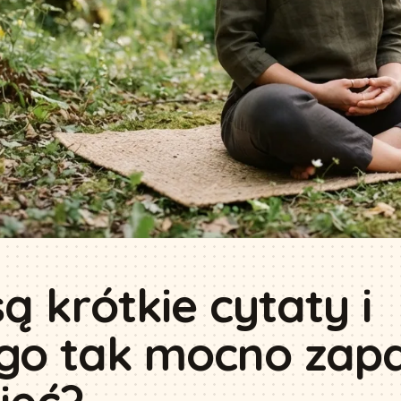
ą krótkie cytaty i
go tak mocno zap