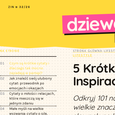
ZIN № 32/26
dziew
NA STRONIE
STRONA GŁÓWNA
›
LIFES
LIFESTYLE
5 Krótk
01
Czym są krótkie cytaty i
dlaczego tak mocno
zapadają w pamięć?
Inspira
02
Jak znaleźć swój ulubiony
cytat: przewodnik po
emocjach i okazjach
03
Cytaty o miłości i relacjach,
Odkryj 101 n
które mieszczą się w
jednym zdaniu
wielkie znac
04
Małe myśli na wielkie
wyzwania: cytaty o sile,