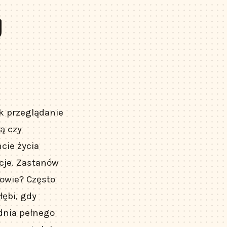
y
k przeglądanie
zą czy
cie życia
cje. Zastanów
mowie? Często
łębi, gdy
dnia pełnego