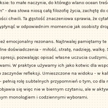
sie: to małe naczynie, do którego wlano ocean tre
 - dwa słowa niosą całą filozofię życia, zachętę do d
ci chwili. Ta gęstość znaczeniowa sprawia, że cyta
ypłynąć w odpowiednim momencie jak osobisty dro
eż emocjonalny rezonans. Najtrwalej pamiętamy te 
lne doświadczenia - miłość, stratę, nadzieję, walkę. 
presji, pozwalając opisać własne uczucia cudzymi,
wami. W praktyce używamy ich jako kotwic dla wsp
 zaczynów refleksji. Umieszczone na widoku - w kal
 - pełnią rolę subtelnych przypomnień o tym, co dla 
bjawia się więc nie w biernym czytaniu, ale w aktyw
ym monologiem i codziennymi wyborami.