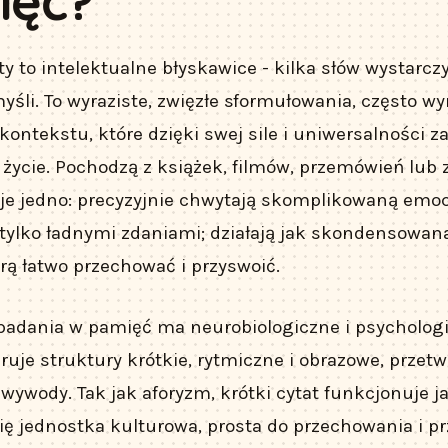
ięć?
ty to intelektualne błyskawice - kilka słów wystarczy
yśli. To wyraziste, zwięzłe sformułowania, często w
kontekstu, które dzięki swej sile i uniwersalności z
 życie. Pochodzą z książek, filmów, przemówień lub
 je jedno: precyzyjnie chwytają skomplikowaną emoc
 tylko ładnymi zdaniami; działają jak skondensowan
rą łatwo przechować i przyswoić.
apadania w pamięć ma neurobiologiczne i psycholog
ruje struktury krótkie, rytmiczne i obrazowe, przetw
e wywody. Tak jak aforyzm, krótki cytat funkcjonuje 
ę jednostka kulturowa, prosta do przechowania i pr