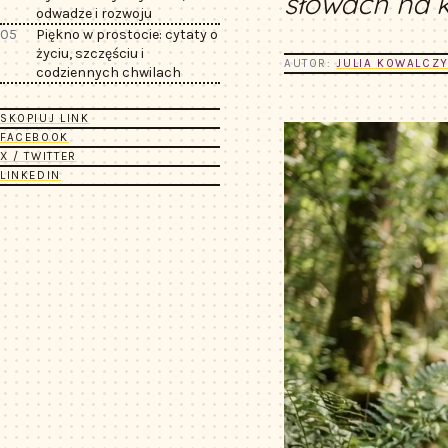
słowach na 
odwadze i rozwoju
05
Piękno w prostocie: cytaty o
życiu, szczęściu i
AUTOR:
JULIA KOWALCZ
codziennych chwilach
SKOPIUJ LINK
FACEBOOK
X / TWITTER
LINKEDIN