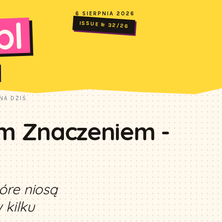
6 SIERPNIA 2026
pl
ISSUE № 32/26
NA DZIŚ
im Znaczeniem -
tóre niosą
 kilku