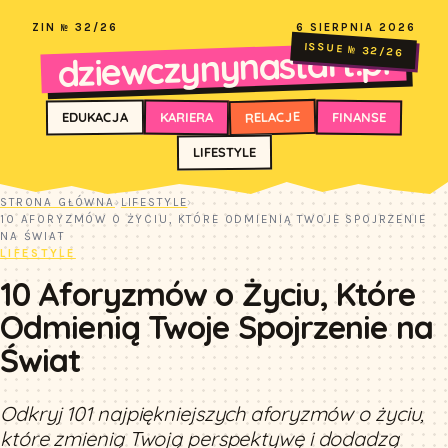
ZIN № 32/26
6 SIERPNIA 2026
dziewczynynastart.pl
ISSUE № 32/26
RELACJE
FINANSE
KARIERA
EDUKACJA
LIFESTYLE
STRONA GŁÓWNA
›
LIFESTYLE
›
10 AFORYZMÓW O ŻYCIU, KTÓRE ODMIENIĄ TWOJE SPOJRZENIE
NA ŚWIAT
LIFESTYLE
10 Aforyzmów o Życiu, Które
Odmienią Twoje Spojrzenie na
Świat
Odkryj 101 najpiękniejszych aforyzmów o życiu,
które zmienią Twoją perspektywę i dodadzą