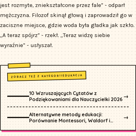
jest rozmyte, zniekształcone przez fale” - odparł
mężczyzna. Filozof skinął głową i zaprowadził go w
zaciszne miejsce, gdzie woda była gładka jak szkło.
„A teraz spójrz” - rzekł. „Teraz widzę siebie
wyraźnie” - usłyszał.
EDUKACJA
ZOBACZ TEŻ Z KATEGORII
10 Wzruszających Cytatów z
→
Podziękowaniami dla Nauczycielki 2026
Alternatywne metody edukacji:
→
Porównanie Montessori, Waldorf i
Reggio Emilia dla rodziców