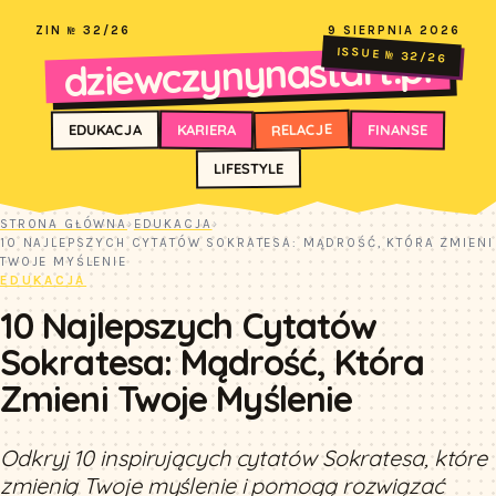
ZIN № 32/26
9 SIERPNIA 2026
dziewczynynastart.pl
ISSUE № 32/26
RELACJE
FINANSE
KARIERA
EDUKACJA
LIFESTYLE
STRONA GŁÓWNA
›
EDUKACJA
›
10 NAJLEPSZYCH CYTATÓW SOKRATESA: MĄDROŚĆ, KTÓRA ZMIENI
TWOJE MYŚLENIE
EDUKACJA
10 Najlepszych Cytatów
Sokratesa: Mądrość, Która
Zmieni Twoje Myślenie
Odkryj 10 inspirujących cytatów Sokratesa, które
zmienią Twoje myślenie i pomogą rozwiązać