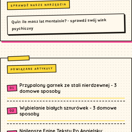
SPRAWDŹ NASZE NARZĘDZIA
Quiz: ile masz lat mentalnie? - sprawdź swój wiek
psychiczny
POWIĄZANE ARTYKUŁY
Przypalony garnek ze stali nierdzewnej - 3
domowe sposoby
Wybielanie białych sznurówek - 3 domowe
sposoby
Najlepsze Fajne Teksty Po Angielsku: